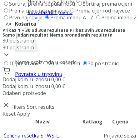
Nema proizvoda u košarici.
Sortiraj prema popularnosti
Sortiraj prema ocjeni
Prema cijeni od najmanje
Prema cijeni od najveće
Povratak u trgovinu
Prvo najnovije
Prema imenu A - Z
Prema imenu Z
Košarica
- A
Prikaz 1 – 30 od 308 rezultata
Prikaz svih 308 rezultata
Samo jedan rezultat
Nema pronađenih rezultata
30 po stranici
30 po stranici
Nema proizvoda u košarici.
10 po stranici
20 po stranici
30 po stranici
Povratak u trgovinu
Dodaj
kom. u iznosu
0,00
€
Dodaj
kom. u iznosu
0,00
€
Odaberi proizvode
Filters
Sort results
Reset
Apply
Naziv
Katlaog
Cijena
Čelična rešetka STWS-L-
Prijavite se za