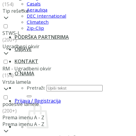
Casals
(154)
Aerauliqa
Tip rešetke
DEC International
Climatech
Zip-Clip
STWS-L
PODRŠKA PARTNERIMA
(200+)
Ugradbeni okvir
OBJAVE
KONTAKT
RM - Ugradbeni okvir
O NAMA
(154)
Vrsta lamela
Pretraži:
Prijava / Registracija
podesive lamele
(200+)
Prema imenu A - Z
Prema imenu A - Z