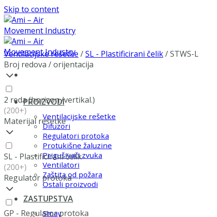
Skip to content
Ventilacijske rešetke
/
SL - Plastificirani čelik
/
STWS-L
Broj redova / orijentacija
2 reda (horizon./vertikal.)
PROIZVODI
(200+)
Ventilacijske rešetke
Materijal rešetke
Difuzori
Regulatori protoka
Protukišne žaluzine
Prigušivači zvuka
SL - Plastificirani čelik
Ventilatori
(200+)
Zaštita od požara
Regulator protoka
Ostali proizvodi
ZASTUPSTVA
GP - Regulator protoka
Smay