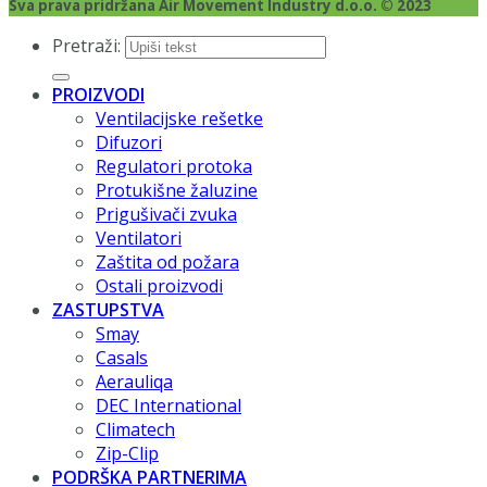
Sva prava pridržana Air Movement Industry d.o.o. © 2023
Pretraži:
PROIZVODI
Ventilacijske rešetke
Difuzori
Regulatori protoka
Protukišne žaluzine
Prigušivači zvuka
Ventilatori
Zaštita od požara
Ostali proizvodi
ZASTUPSTVA
Smay
Casals
Aerauliqa
DEC International
Climatech
Zip-Clip
PODRŠKA PARTNERIMA