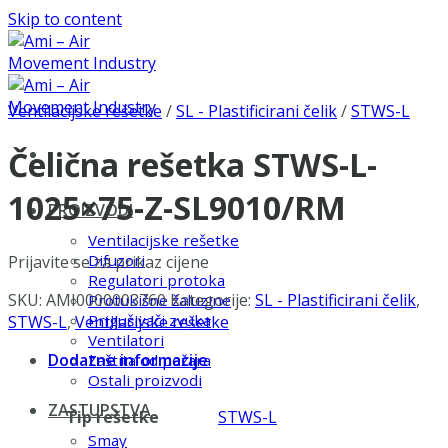
Skip to content
Ventilacijske rešetke
/
SL - Plastificirani čelik
/
STWS-L
Čelična rešetka STWS-L-
1025×75-Z-SL9010/RM
PROIZVODI
Ventilacijske rešetke
Difuzori
Prijavite se za prikaz cijene
Regulatori protoka
SKU:
AMI0000003760
Kategorije:
SL - Plastificirani čelik
,
Protukišne žaluzine
Prigušivači zvuka
STWS-L
,
Ventilacijske rešetke
Ventilatori
Dodatne informacije
Zaštita od požara
Ostali proizvodi
ZASTUPSTVA
Tip rešetke
STWS-L
Smay