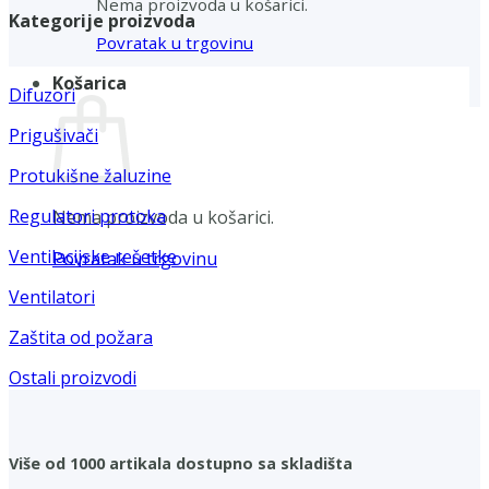
Nema proizvoda u košarici.
Kategorije proizvoda
Povratak u trgovinu
Košarica
Difuzori
Prigušivači
Protukišne žaluzine
Regulatori protoka
Nema proizvoda u košarici.
Ventilacijske rešetke
Povratak u trgovinu
Ventilatori
Zaštita od požara
Ostali proizvodi
Više od 1000 artikala dostupno sa skladišta