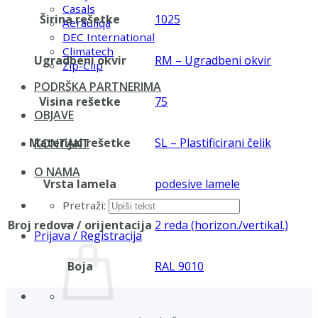
Casals
Širina rešetke
1025
Aerauliqa
DEC International
Climatech
Ugradbeni okvir
RM – Ugradbeni okvir
Zip-Clip
PODRŠKA PARTNERIMA
Visina rešetke
75
OBJAVE
Materijal rešetke
SL – Plastificirani čelik
KONTAKT
O NAMA
Vrsta lamela
podesive lamele
Pretraži:
Broj redova / orijentacija
2 reda (horizon./vertikal.)
Prijava / Registracija
Boja
RAL 9010