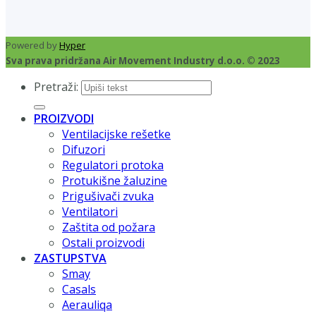
Powered by
Hyper
Sva prava pridržana Air Movement Industry d.o.o. © 2023
Pretraži:
PROIZVODI
Ventilacijske rešetke
Difuzori
Regulatori protoka
Protukišne žaluzine
Prigušivači zvuka
Ventilatori
Zaštita od požara
Ostali proizvodi
ZASTUPSTVA
Smay
Casals
Aerauliqa