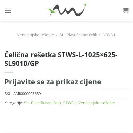
Skip
to
content
Ventilacijske rešetke
/
SL - Plastificirani čelik
/
STWS-L
Čelična rešetka STWS-L-1025×625-
SL9010/GP
Prijavite se za prikaz cijene
SKU:
AMI0000003689
Kategorije:
SL - Plastificirani čelik
,
STWS-L
,
Ventilacijske rešetke