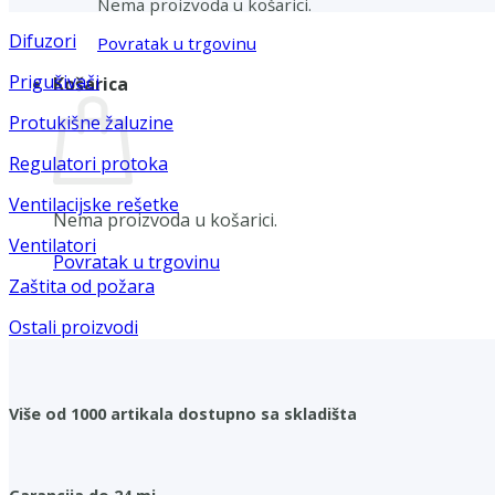
Nema proizvoda u košarici.
Difuzori
Povratak u trgovinu
Prigušivači
Košarica
Protukišne žaluzine
Regulatori protoka
Ventilacijske rešetke
Nema proizvoda u košarici.
Ventilatori
Povratak u trgovinu
Zaštita od požara
Ostali proizvodi
Više od 1000 artikala dostupno sa skladišta