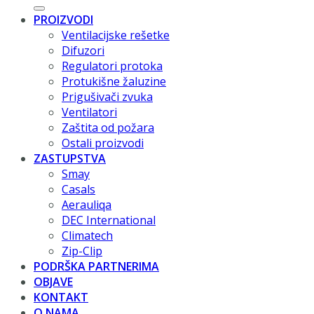
PROIZVODI
Ventilacijske rešetke
Difuzori
Regulatori protoka
Protukišne žaluzine
Prigušivači zvuka
Ventilatori
Zaštita od požara
Ostali proizvodi
ZASTUPSTVA
Smay
Casals
Aerauliqa
DEC International
Climatech
Zip-Clip
PODRŠKA PARTNERIMA
OBJAVE
KONTAKT
O NAMA