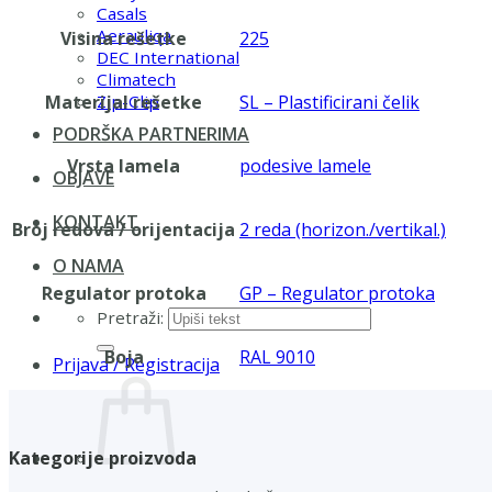
Casals
Aerauliqa
Visina rešetke
225
DEC International
Climatech
Materijal rešetke
SL – Plastificirani čelik
Zip-Clip
PODRŠKA PARTNERIMA
Vrsta lamela
podesive lamele
OBJAVE
KONTAKT
Broj redova / orijentacija
2 reda (horizon./vertikal.)
O NAMA
Regulator protoka
GP – Regulator protoka
Pretraži:
Boja
RAL 9010
Prijava / Registracija
Kategorije proizvoda