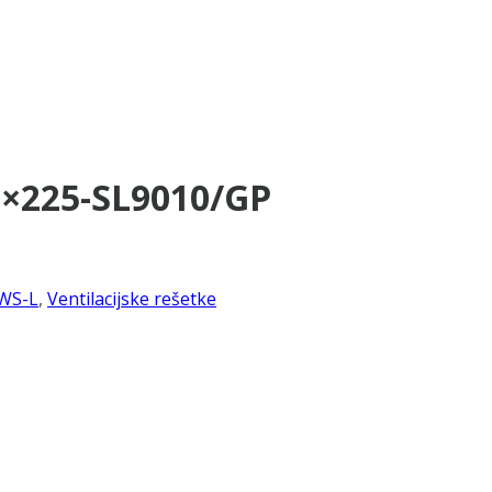
5×225-SL9010/GP
WS-L
,
Ventilacijske rešetke