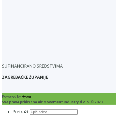
SUFINANCIRANO SREDSTVIMA
ZAGREBAČKE ŽUPANIJE
Powered by
Hyper
Sva prava pridržana Air Movement Industry d.o.o. © 2023
Pretraži: