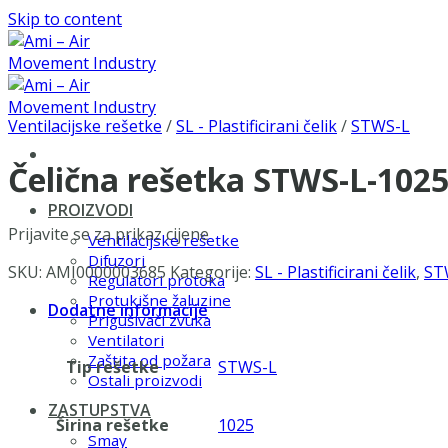
Skip to content
Ventilacijske rešetke
/
SL - Plastificirani čelik
/
STWS-L
Čelična rešetka STWS-L-102
PROIZVODI
Prijavite se za prikaz cijene
Ventilacijske rešetke
Difuzori
SKU:
AMI0000003685
Kategorije:
SL - Plastificirani čelik
,
ST
Regulatori protoka
Protukišne žaluzine
Dodatne informacije
Prigušivači zvuka
Ventilatori
Zaštita od požara
Tip rešetke
STWS-L
Ostali proizvodi
ZASTUPSTVA
Širina rešetke
1025
Smay