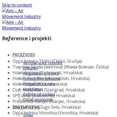
Skip to content
Reference i projekti
PROIZVODI
Opća bolnica Tbilisi (Tbilisi, Gruzija)
Ventilacijske rešetke
Tvornica Škoda (lakirnica) (Mlada Bolesav, Češka)
Difuzori
Hotel Argosy (Dubrovnik, Hrvatska)
Regulatori protoka
Hotel Lišanj (Novi Vinodolski, Hrvatska)
Protukišne žaluzine
Prigušivači zvuka
Hotel Milan (Pula, Hrvatska)
Ventilatori
Club Hotel Alan (Starigrad, Hrvatska)
Zaštita od požara
SPG Gruž (Dubrovnik, Hrvatska)
Ostali proizvodi
Predionica Klanjec (Klanjec, Hrvatska)
ZASTUPSTVA
Marjan voće (Dugo Selo, Hrvatska)
Opća bolnica Virovitica (Virovitica, Hrvatska)
Smay