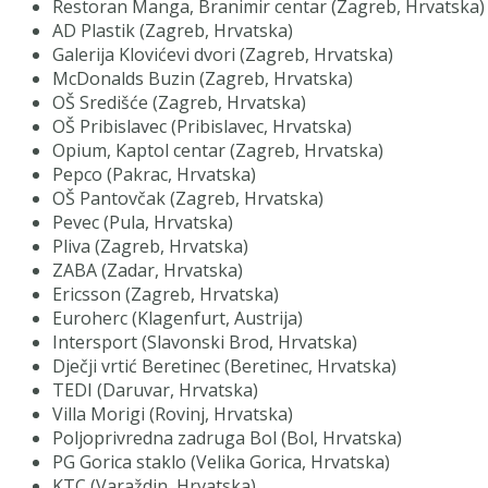
Restoran Manga, Branimir centar (Zagreb, Hrvatska)
AD Plastik (Zagreb, Hrvatska)
Galerija Klovićevi dvori (Zagreb, Hrvatska)
McDonalds Buzin (Zagreb, Hrvatska)
OŠ Središće (Zagreb, Hrvatska)
OŠ Pribislavec (Pribislavec, Hrvatska)
Opium, Kaptol centar (Zagreb, Hrvatska)
Pepco (Pakrac, Hrvatska)
OŠ Pantovčak (Zagreb, Hrvatska)
Pevec (Pula, Hrvatska)
Pliva (Zagreb, Hrvatska)
ZABA (Zadar, Hrvatska)
Ericsson (Zagreb, Hrvatska)
Euroherc (Klagenfurt, Austrija)
Intersport (Slavonski Brod, Hrvatska)
Dječji vrtić Beretinec (Beretinec, Hrvatska)
TEDI (Daruvar, Hrvatska)
Villa Morigi (Rovinj, Hrvatska)
Poljoprivredna zadruga Bol (Bol, Hrvatska)
PG Gorica staklo (Velika Gorica, Hrvatska)
KTC (Varaždin, Hrvatska)