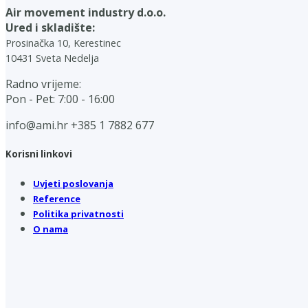
Air movement industry d.o.o.
Ured i skladište:
Prosinačka 10, Kerestinec
10431 Sveta Nedelja
Radno vrijeme:
Pon - Pet: 7:00 - 16:00
info@ami.hr
+385 1 7882 677
Korisni linkovi
Uvjeti poslovanja
Reference
Politika privatnosti
O nama