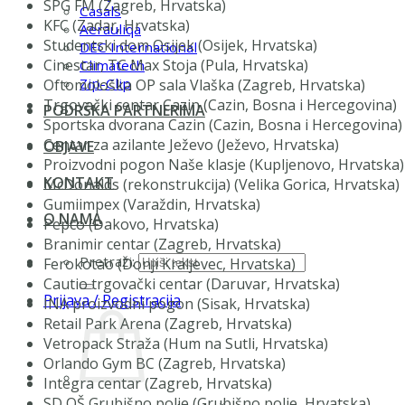
SPG FM (Zagreb, Hrvatska)
Casals
KFC (Zadar, Hrvatska)
Aerauliqa
Studentski dom Osijek (Osijek, Hrvatska)
DEC International
Cinestar, TC Max Stoja (Pula, Hrvatska)
Climatech
Zip-Clip
Oftomološka OP sala Vlaška (Zagreb, Hrvatska)
Trgovački centar Cazin (Cazin, Bosna i Hercegovina)
PODRŠKA PARTNERIMA
Sportska dvorana Cazin (Cazin, Bosna i Hercegovina)
Centar za azilante Ježevo (Ježevo, Hrvatska)
OBJAVE
Proizvodni pogon Naše klasje (Kupljenovo, Hrvatska)
KONTAKT
McDonalds (rekonstrukcija) (Velika Gorica, Hrvatska)
Gumiimpex (Varaždin, Hrvatska)
O NAMA
Pepco (Đakovo, Hrvatska)
Branimir centar (Zagreb, Hrvatska)
Pretraži:
Ferokotao (Donji Kraljevec, Hrvatska)
Cautio trgovački centar (Daruvar, Hrvatska)
Prijava / Registracija
INA proizvodni pogon (Sisak, Hrvatska)
Retail Park Arena (Zagreb, Hrvatska)
Vetropack Straža (Hum na Sutli, Hrvatska)
Orlando Gym BC (Zagreb, Hrvatska)
Integra centar (Zagreb, Hrvatska)
SD OŠ Grubišno polje (Grubišno polje, Hrvatska)