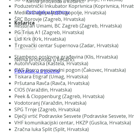
Nema proizvoda u košarici.
Poduzetnički Inkubator Koprivnica (Koprivnica, Hrvat
Povratak u trgovinu
Medika Dugopolje (Dugopolje, Hrvatska)
ŠRC Borovje (Zagreb, Hrvatska)
Košarica
Restoran Umami, BC Zagreb (Zagreb, Hrvatska)
PG Trius A1 (Zagreb, Hrvatska)
Lidl Krk (Krk, Hrvatska)
Trgovački centar Supernova (Zadar, Hrvatska)
Stambeno poslovna građevina (Klis, Hrvatska)
Nema proizvoda u košarici.
Autohrvatska (Kaštela, Hrvatska)
CWS Bocco proizvodni pogon (Čakovec, Hrvatska)
Povratak u trgovinu
Tiskara Etigraf (Umag, Hrvatska)
Pršutana Ravča (Ravča, Hrvatska)
CIOS (Varaždin, Hrvatska)
Peek & Cloppenburg (Zagreb, Hrvatska)
Vodotoranj (Varaždin, Hrvatska)
SPG Trnje (Zagreb, Hrvatska)
Dječji vrtić Podravske Sesvete (Podravske Sesvete, H
VHF komunikacijski centar, HKZP (Guslica, Hrvatska)
Zračna luka Split (Split, Hrvatska)