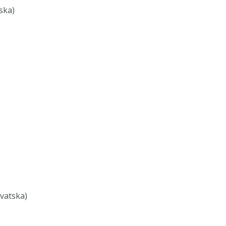
ska)
rvatska)