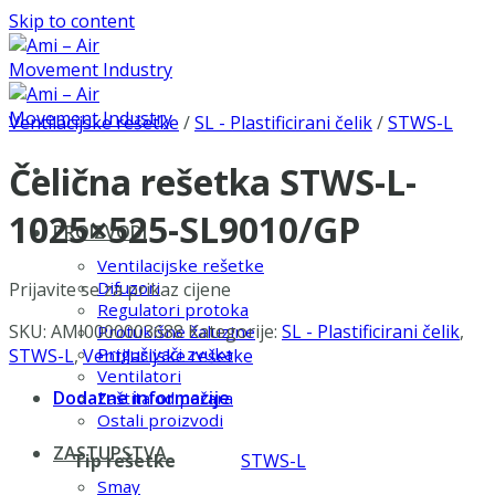
Skip to content
Ventilacijske rešetke
/
SL - Plastificirani čelik
/
STWS-L
Čelična rešetka STWS-L-
1025×525-SL9010/GP
PROIZVODI
Ventilacijske rešetke
Difuzori
Prijavite se za prikaz cijene
Regulatori protoka
SKU:
AMI0000003688
Kategorije:
SL - Plastificirani čelik
,
Protukišne žaluzine
Prigušivači zvuka
STWS-L
,
Ventilacijske rešetke
Ventilatori
Dodatne informacije
Zaštita od požara
Ostali proizvodi
ZASTUPSTVA
Tip rešetke
STWS-L
Smay