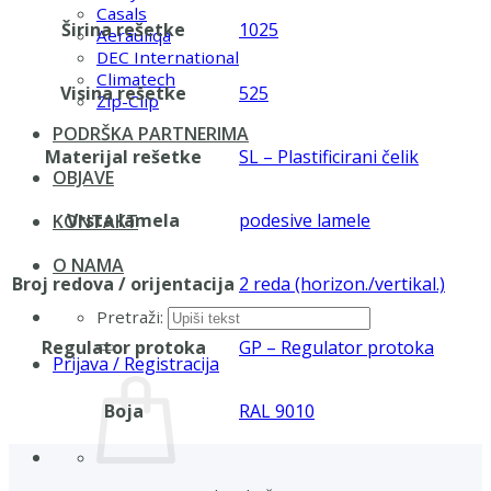
Casals
Širina rešetke
1025
Aerauliqa
DEC International
Climatech
Visina rešetke
525
Zip-Clip
PODRŠKA PARTNERIMA
Materijal rešetke
SL – Plastificirani čelik
OBJAVE
Vrsta lamela
podesive lamele
KONTAKT
O NAMA
Broj redova / orijentacija
2 reda (horizon./vertikal.)
Pretraži:
Regulator protoka
GP – Regulator protoka
Prijava / Registracija
Boja
RAL 9010