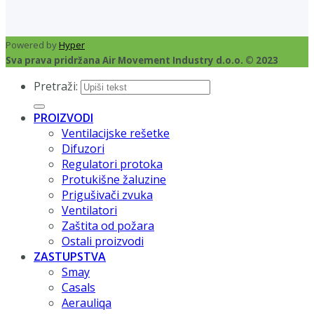
Powered by
Hyper
Sva prava pridržana Air Movement Industry d.o.o. © 2023
Pretraži:
PROIZVODI
Ventilacijske rešetke
Difuzori
Regulatori protoka
Protukišne žaluzine
Prigušivači zvuka
Ventilatori
Zaštita od požara
Ostali proizvodi
ZASTUPSTVA
Smay
Casals
Aerauliqa