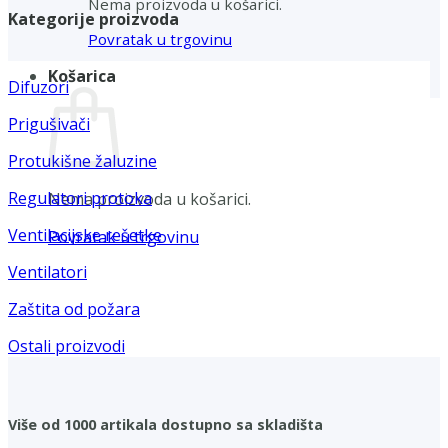
Nema proizvoda u košarici.
Kategorije proizvoda
Povratak u trgovinu
Košarica
Difuzori
Prigušivači
Protukišne žaluzine
Regulatori protoka
Nema proizvoda u košarici.
Ventilacijske rešetke
Povratak u trgovinu
Ventilatori
Zaštita od požara
Ostali proizvodi
Više od 1000 artikala dostupno sa skladišta