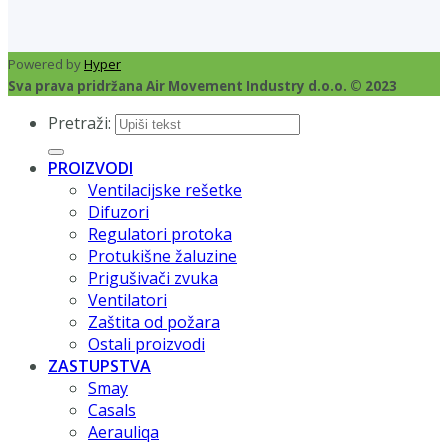
Powered by
Hyper
Sva prava pridržana Air Movement Industry d.o.o. © 2023
Pretraži:
PROIZVODI
Ventilacijske rešetke
Difuzori
Regulatori protoka
Protukišne žaluzine
Prigušivači zvuka
Ventilatori
Zaštita od požara
Ostali proizvodi
ZASTUPSTVA
Smay
Casals
Aerauliqa