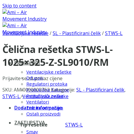
Skip to content
Ventilacijske rešetke
/
SL - Plastificirani čelik
/
STWS-L
Čelična rešetka STWS-L-
1025×325-Z-SL9010/RM
PROIZVODI
Ventilacijske rešetke
Difuzori
Prijavite se za prikaz cijene
Regulatori protoka
SKU:
AMI0000003763
Kategorije:
SL - Plastificirani čelik
,
Protukišne žaluzine
Prigušivači zvuka
STWS-L
,
Ventilacijske rešetke
Ventilatori
Dodatne informacije
Zaštita od požara
Ostali proizvodi
ZASTUPSTVA
Tip rešetke
STWS-L
Smay