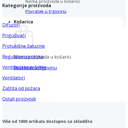
Nema proizvoda u košarici.
Kategorije proizvoda
Povratak u trgovinu
Košarica
Difuzori
Prigušivači
Protukišne žaluzine
Regulatori protoka
Nema proizvoda u košarici.
Ventilacijske rešetke
Povratak u trgovinu
Ventilatori
Zaštita od požara
Ostali proizvodi
Više od 1000 artikala dostupno sa skladišta