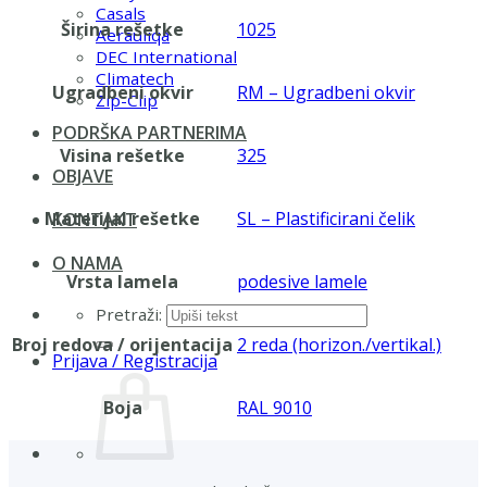
Casals
Širina rešetke
1025
Aerauliqa
DEC International
Climatech
Ugradbeni okvir
RM – Ugradbeni okvir
Zip-Clip
PODRŠKA PARTNERIMA
Visina rešetke
325
OBJAVE
Materijal rešetke
SL – Plastificirani čelik
KONTAKT
O NAMA
Vrsta lamela
podesive lamele
Pretraži:
Broj redova / orijentacija
2 reda (horizon./vertikal.)
Prijava / Registracija
Boja
RAL 9010