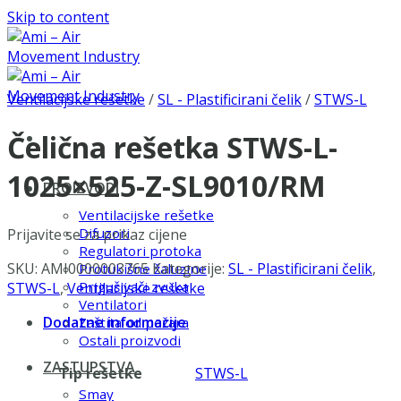
Skip to content
Ventilacijske rešetke
/
SL - Plastificirani čelik
/
STWS-L
Čelična rešetka STWS-L-
1025×525-Z-SL9010/RM
PROIZVODI
Ventilacijske rešetke
Difuzori
Prijavite se za prikaz cijene
Regulatori protoka
SKU:
AMI0000003765
Kategorije:
SL - Plastificirani čelik
,
Protukišne žaluzine
Prigušivači zvuka
STWS-L
,
Ventilacijske rešetke
Ventilatori
Dodatne informacije
Zaštita od požara
Ostali proizvodi
ZASTUPSTVA
Tip rešetke
STWS-L
Smay