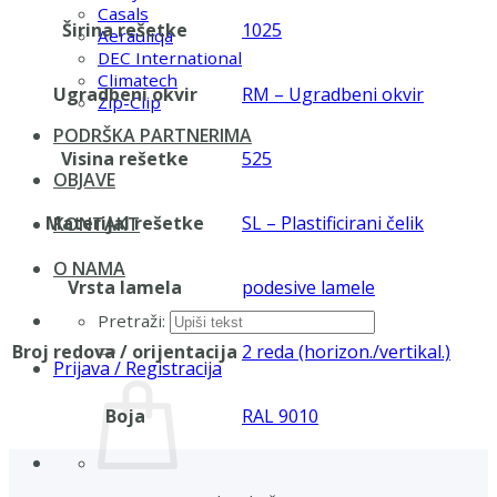
Casals
Širina rešetke
1025
Aerauliqa
DEC International
Climatech
Ugradbeni okvir
RM – Ugradbeni okvir
Zip-Clip
PODRŠKA PARTNERIMA
Visina rešetke
525
OBJAVE
Materijal rešetke
SL – Plastificirani čelik
KONTAKT
O NAMA
Vrsta lamela
podesive lamele
Pretraži:
Broj redova / orijentacija
2 reda (horizon./vertikal.)
Prijava / Registracija
Boja
RAL 9010