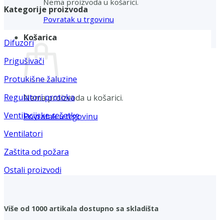
Nema proizvoda u košarici.
Kategorije proizvoda
Povratak u trgovinu
Košarica
Difuzori
Prigušivači
Protukišne žaluzine
Regulatori protoka
Nema proizvoda u košarici.
Ventilacijske rešetke
Povratak u trgovinu
Ventilatori
Zaštita od požara
Ostali proizvodi
Više od 1000 artikala dostupno sa skladišta