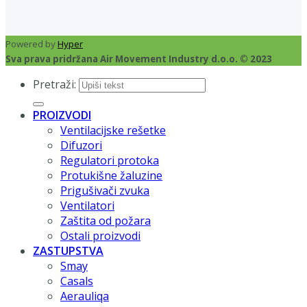
Powered by
Hyper
Sva prava pridržana Air Movement Industry d.o.o. © 2023
Pretraži:
PROIZVODI
Ventilacijske rešetke
Difuzori
Regulatori protoka
Protukišne žaluzine
Prigušivači zvuka
Ventilatori
Zaštita od požara
Ostali proizvodi
ZASTUPSTVA
Smay
Casals
Aerauliqa