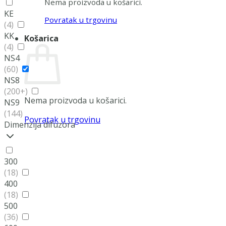
Nema proizvoda u košarici.
KE
Povratak u trgovinu
(4)
KK
Košarica
(4)
NS4
(60)
NS8
(200+)
Nema proizvoda u košarici.
NS9
(144)
Povratak u trgovinu
Dimenzija difuzora
300
(18)
400
(18)
500
(36)