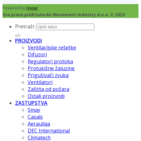
Powered by
Hyper
Sva prava pridržana Air Movement Industry d.o.o. © 2023
Pretraži:
PROIZVODI
Ventilacijske rešetke
Difuzori
Regulatori protoka
Protukišne žaluzine
Prigušivači zvuka
Ventilatori
Zaštita od požara
Ostali proizvodi
ZASTUPSTVA
Smay
Casals
Aerauliqa
DEC International
Climatech