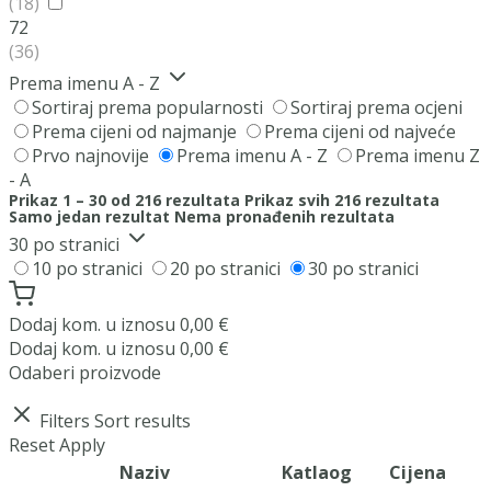
(18)
72
(36)
Prema imenu A - Z
Sortiraj prema popularnosti
Sortiraj prema ocjeni
Prema cijeni od najmanje
Prema cijeni od najveće
Prvo najnovije
Prema imenu A - Z
Prema imenu Z
- A
Prikaz 1 – 30 od 216 rezultata
Prikaz svih 216 rezultata
Samo jedan rezultat
Nema pronađenih rezultata
30 po stranici
10 po stranici
20 po stranici
30 po stranici
Dodaj
kom. u iznosu
0,00
€
Dodaj
kom. u iznosu
0,00
€
Odaberi proizvode
Filters
Sort results
Reset
Apply
Naziv
Katlaog
Cijena