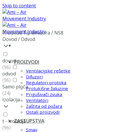
Skip to content
Proizvod Tip difuzora
/
NS8
Dovod / Odvod
dovod
PROIZVODI
(96)
Ventilacijske rešetke
odvod
Difuzori
(96)
Regulatori protoka
Samo ploča
Protukišne žaluzine
(24)
Prigušivači zvuka
Izolacija
Ventilatori
Zaštita od požara
Ostali proizvodi
ZASTUPSTVA
t - Izolacija
(96)
Smay