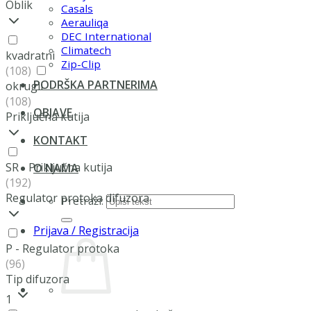
Oblik
Casals
Aerauliqa
DEC International
Climatech
kvadratni
Zip-Clip
(108)
PODRŠKA PARTNERIMA
okrugli
(108)
OBJAVE
Priključna kutija
KONTAKT
SR - Priključna kutija
O NAMA
(192)
Regulator protoka difuzora
Pretraži:
Prijava / Registracija
P - Regulator protoka
(96)
Tip difuzora
1