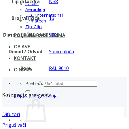
Tip difuzora
NS8
Casals
Aerauliqa
DEC International
Broj valjčića
16
Climatech
Zip-Clip
Dimenzija difuzora
500
PODRŠKA PARTNERIMA
OBJAVE
Dovod / Odvod
Samo ploča
KONTAKT
Boja
RAL 9010
O NAMA
Pretraži:
Kategorije proizvoda
Prijava / Registracija
Difuzori
Prigušivači