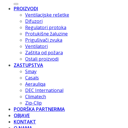
PROIZVODI
Ventilacijske rešetke
Difuzori
Regulatori protoka
Protukišne žaluzine
Prigušivači zvuka
Ventilatori
Zaštita od požara
Ostali proizvodi
ZASTUPSTVA
Smay
Casals
Aerauliqa
DEC International
Climatech
Zip-Clip
PODRŠKA PARTNERIMA
OBJAVE
KONTAKT