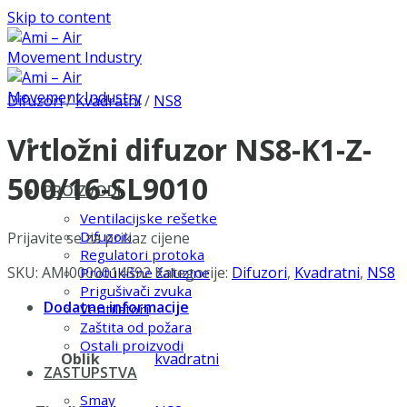
Skip to content
Difuzori
/
Kvadratni
/
NS8
Vrtložni difuzor NS8-K1-Z-
500/16-SL9010
PROIZVODI
Ventilacijske rešetke
Difuzori
Prijavite se za prikaz cijene
Regulatori protoka
SKU:
AMI0000014592
Kategorije:
Difuzori
,
Kvadratni
,
NS8
Protukišne žaluzine
Prigušivači zvuka
Dodatne informacije
Ventilatori
Zaštita od požara
Ostali proizvodi
Oblik
kvadratni
ZASTUPSTVA
Smay