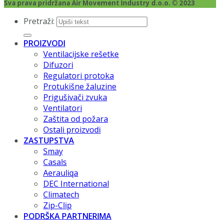
Sva prava pridržana Air Movement Industry d.o.o. © 2023
Pretraži:
PROIZVODI
Ventilacijske rešetke
Difuzori
Regulatori protoka
Protukišne žaluzine
Prigušivači zvuka
Ventilatori
Zaštita od požara
Ostali proizvodi
ZASTUPSTVA
Smay
Casals
Aerauliqa
DEC International
Climatech
Zip-Clip
PODRŠKA PARTNERIMA