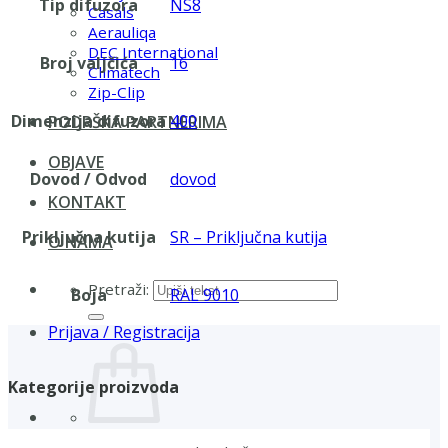
Tip difuzora
NS8
Casals
Aerauliqa
DEC International
Broj valjčića
16
Climatech
Zip-Clip
Dimenzija difuzora
400
PODRŠKA PARTNERIMA
OBJAVE
Dovod / Odvod
dovod
KONTAKT
Priključna kutija
SR – Priključna kutija
O NAMA
Pretraži:
Boja
RAL 9010
Prijava / Registracija
Kategorije proizvoda