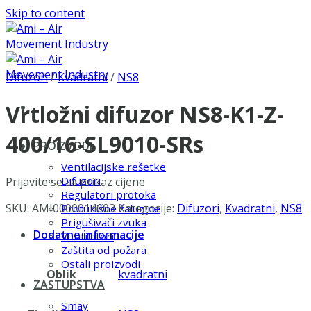
Skip to content
Difuzori
/
Kvadratni
/
NS8
Vrtložni difuzor NS8-K1-Z-
400/16-SL9010-SRs
PROIZVODI
Ventilacijske rešetke
Difuzori
Prijavite se za prikaz cijene
Regulatori protoka
SKU:
AMI0000014603
Kategorije:
Difuzori
,
Kvadratni
,
NS8
Protukišne žaluzine
Prigušivači zvuka
Dodatne informacije
Ventilatori
Zaštita od požara
Ostali proizvodi
Oblik
kvadratni
ZASTUPSTVA
Smay