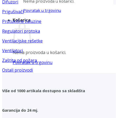
Nema proizvoda u košarici.
Difuzori
Povratak u trgovinu
Prigušivači
Košarica
Protukišne žaluzine
Regulatori protoka
Ventilacijske rešetke
Ventilatori
Nema proizvoda u košarici.
Zaštita od požara
Povratak u trgovinu
Ostali proizvodi
Više od 1000 artikala dostupno sa skladišta
Garancija do 24 mj.