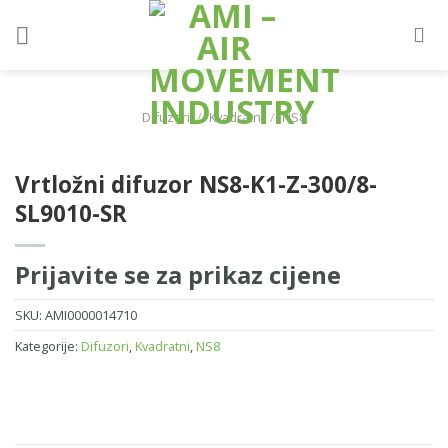
Skip
to
content
Difuzori
/
Kvadratni
/
NS8
Vrtložni difuzor NS8-K1-Z-300/8-
SL9010-SR
Prijavite se za prikaz cijene
SKU:
AMI0000014710
Kategorije:
Difuzori
,
Kvadratni
,
NS8