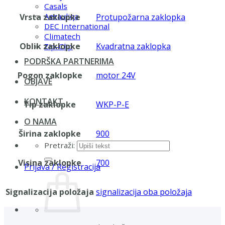
Casals
Aerauliqa
Vrsta zaklopke
Protupožarna zaklopka
DEC International
Climatech
Oblik zaklopke
Kvadratna zaklopka
Zip-Clip
PODRŠKA PARTNERIMA
Pogon zaklopke
motor 24V
OBJAVE
KONTAKT
Tip zaklopke
WKP-P-E
O NAMA
Širina zaklopke
900
Pretraži:
Visina zaklopke
700
Prijava / Registracija
Signalizacija položaja
signalizacija oba položaja