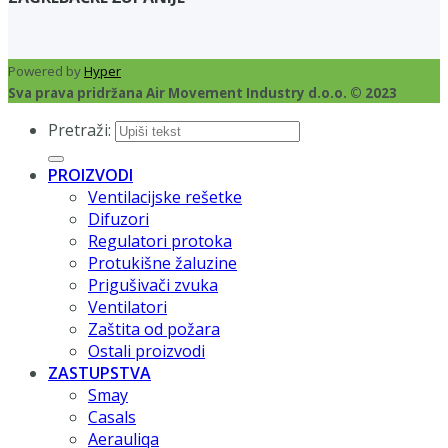
Powered by
Hyper
Sva prava pridržana Air Movement Industry d.o.o. © 2023
Pretraži:
PROIZVODI
Ventilacijske rešetke
Difuzori
Regulatori protoka
Protukišne žaluzine
Prigušivači zvuka
Ventilatori
Zaštita od požara
Ostali proizvodi
ZASTUPSTVA
Smay
Casals
Aerauliqa