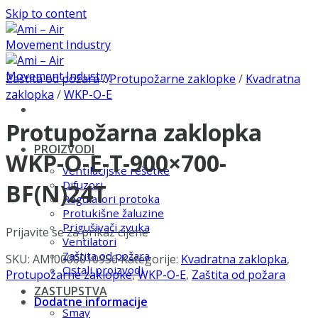
Skip to content
Zaštita od požara
/
Protupožarne zaklopke
/
Kvadratna
zaklopka
/
WKP-O-E
Protupožarna zaklopka
PROIZVODI
WKP-O-E-T-900×700-
Ventilacijske rešetke
Difuzori
BF(N)24T
Regulatori protoka
Protukišne žaluzine
Prigušivači zvuka
Prijavite se za prikaz cijene
Ventilatori
Zaštita od požara
SKU:
AMI0000010956
Kategorije:
Kvadratna zaklopka
,
Ostali proizvodi
Protupožarne zaklopke
,
WKP-O-E
,
Zaštita od požara
ZASTUPSTVA
Dodatne informacije
Smay