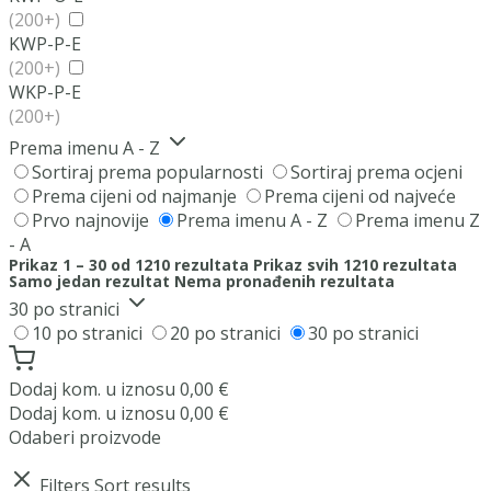
(200+)
KWP-P-E
(200+)
WKP-P-E
(200+)
Prema imenu A - Z
Sortiraj prema popularnosti
Sortiraj prema ocjeni
Prema cijeni od najmanje
Prema cijeni od najveće
Prvo najnovije
Prema imenu A - Z
Prema imenu Z
- A
Prikaz 1 – 30 od 1210 rezultata
Prikaz svih 1210 rezultata
Samo jedan rezultat
Nema pronađenih rezultata
30 po stranici
10 po stranici
20 po stranici
30 po stranici
Dodaj
kom. u iznosu
0,00
€
Dodaj
kom. u iznosu
0,00
€
Odaberi proizvode
Filters
Sort results