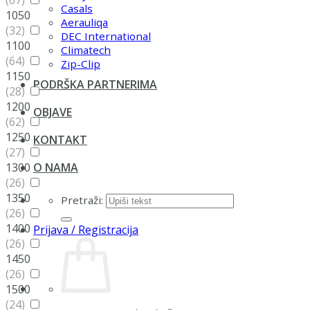
(67)
Casals
1050
Aerauliqa
(32)
DEC International
1100
Climatech
(64)
Zip-Clip
1150
PODRŠKA PARTNERIMA
(28)
1200
OBJAVE
(62)
1250
KONTAKT
(27)
1300
O NAMA
(26)
1350
Pretraži:
(26)
1400
Prijava / Registracija
(26)
1450
(26)
1500
(24)