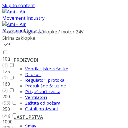
Skip to content
Proizvod Pogon zaklopke
/
motor 24V
Širina zaklopke
100
PROIZVODI
(1)
Ventilacijske rešetke
125
Difuzori
(1)
Regulatori protoka
160
Protukišne žaluzine
(2)
Prigušivači zvuka
200
Ventilatori
(53)
Zaštita od požara
Ostali proizvodi
250
(26)
ZASTUPSTVA
1000
Smay