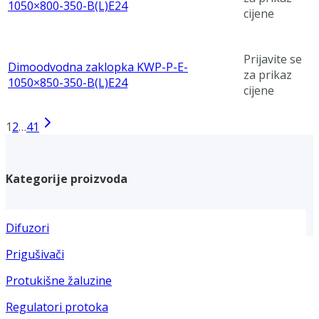
1050×800-350-B(L)E24
cijene
Prijavite se
Dimoodvodna zaklopka KWP-P-E-
za prikaz
1050×850-350-B(L)E24
cijene
1
2
…
41
Kategorije proizvoda
Difuzori
Prigušivači
Protukišne žaluzine
Regulatori protoka