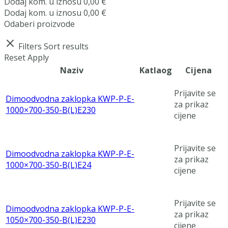
Dodaj
kom. u iznosu
0,00
€
Dodaj
kom. u iznosu
0,00
€
Odaberi proizvode
Filters
Sort results
Reset
Apply
Naziv
Katlaog
Cijena
Prijavite se
Dimoodvodna zaklopka KWP-P-E-
za prikaz
1000×700-350-B(L)E230
cijene
Prijavite se
Dimoodvodna zaklopka KWP-P-E-
za prikaz
1000×700-350-B(L)E24
cijene
Prijavite se
Dimoodvodna zaklopka KWP-P-E-
za prikaz
1050×700-350-B(L)E230
cijene