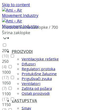
Skip to content
Proizvod Visina zaklopke
/
700
Širina zaklopke
200
PROIZVODI
(10)
Ventilacijske rešetke
250
Difuzori
(4)
Regulatori protoka
1000
Protukišne žaluzine
(17)
Prigušivači zvuka
1050
Ventilatori
(7)
Zaštita od požara
Ostali proizvodi
1100
(17)
ZASTUPSTVA
1150
Smay