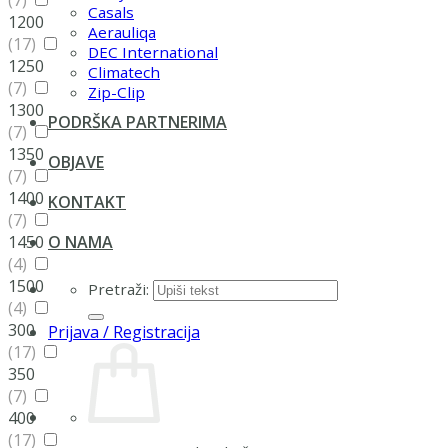
(7)
Casals
1200
Aerauliqa
(17)
DEC International
1250
Climatech
(7)
Zip-Clip
1300
PODRŠKA PARTNERIMA
(7)
1350
OBJAVE
(7)
1400
KONTAKT
(7)
1450
O NAMA
(4)
1500
Pretraži:
(4)
300
Prijava / Registracija
(17)
350
(7)
400
(17)