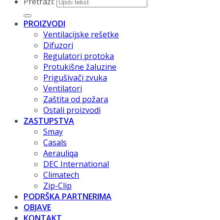
Pretraži:
PROIZVODI
Ventilacijske rešetke
Difuzori
Regulatori protoka
Protukišne žaluzine
Prigušivači zvuka
Ventilatori
Zaštita od požara
Ostali proizvodi
ZASTUPSTVA
Smay
Casals
Aerauliqa
DEC International
Climatech
Zip-Clip
PODRŠKA PARTNERIMA
OBJAVE
KONTAKT