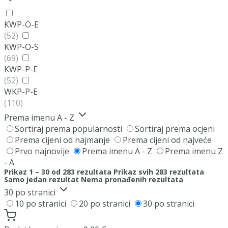
KWP-O-E
(52)
KWP-O-S
(69)
KWP-P-E
(52)
WKP-P-E
(110)
Prema imenu A - Z
Sortiraj prema popularnosti
Sortiraj prema ocjeni
Prema cijeni od najmanje
Prema cijeni od najveće
Prvo najnovije
Prema imenu A - Z
Prema imenu Z
- A
Prikaz 1 – 30 od 283 rezultata
Prikaz svih 283 rezultata
Samo jedan rezultat
Nema pronađenih rezultata
30 po stranici
10 po stranici
20 po stranici
30 po stranici