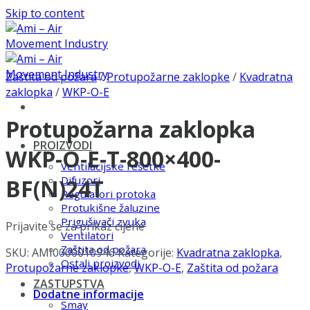
Skip to content
Zaštita od požara
/
Protupožarne zaklopke
/
Kvadratna
zaklopka
/
WKP-O-E
Protupožarna zaklopka
PROIZVODI
WKP-O-E-T-800×400-
Ventilacijske rešetke
Difuzori
BF(N)24T
Regulatori protoka
Protukišne žaluzine
Prigušivači zvuka
Prijavite se za prikaz cijene
Ventilatori
Zaštita od požara
SKU:
AMI0000010946
Kategorije:
Kvadratna zaklopka
,
Ostali proizvodi
Protupožarne zaklopke
,
WKP-O-E
,
Zaštita od požara
ZASTUPSTVA
Dodatne informacije
Smay