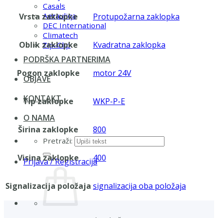
Casals
Aerauliqa
Vrsta zaklopke
Protupožarna zaklopka
DEC International
Climatech
Oblik zaklopke
Kvadratna zaklopka
Zip-Clip
PODRŠKA PARTNERIMA
Pogon zaklopke
motor 24V
OBJAVE
KONTAKT
Tip zaklopke
WKP-P-E
O NAMA
Širina zaklopke
800
Pretraži:
Visina zaklopke
400
Prijava / Registracija
Signalizacija položaja
signalizacija oba položaja