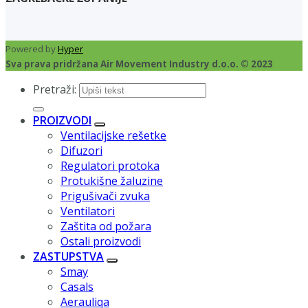
Powered by
Hyper
Sva prava pridržana Air Movement Industry d.o.o. © 2023
Pretraži:
PROIZVODI
Ventilacijske rešetke
Difuzori
Regulatori protoka
Protukišne žaluzine
Prigušivači zvuka
Ventilatori
Zaštita od požara
Ostali proizvodi
ZASTUPSTVA
Smay
Casals
Aerauliqa