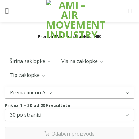
Skip
to
content
Proizvod Visina zaklopke
/
400
Širina zaklopke
Visina zaklopke
Tip zaklopke
200
(17)
250
(7)
KWP-LE
(26)
Prema imenu A - Z
1000
(17)
KWP-LS
(39)
Prikaz 1 – 30 od 299 rezultata
1050
(7)
30 po stranici
KWP-O-E
(28)
1100
(17)
KWP-O-S
(42)
Odaberi proizvode
1150
(7)