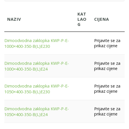
KWP-P-E
(54)
1200
(17)
WKP-P-E
(110)
KAT
NAZIV
LAO
CIJENA
1250
(7)
G
1300
(7)
Prijavite se za
Dimoodvodna zaklopka KWP-P-E-
prikaz cijene
1000×400-350-B(L)E230
1350
(7)
1400
(7)
Prijavite se za
Dimoodvodna zaklopka KWP-P-E-
prikaz cijene
1000×400-350-B(L)E24
1450
(7)
1500
(7)
Prijavite se za
Dimoodvodna zaklopka KWP-P-E-
prikaz cijene
1050×400-350-B(L)E230
300
(17)
350
(7)
Prijavite se za
Dimoodvodna zaklopka KWP-P-E-
prikaz cijene
1050×400-350-B(L)E24
400
(17)
450
(7)