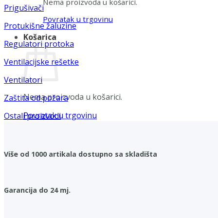
Nema proizvoda u košarici.
Prigušivači
Povratak u trgovinu
Protukišne žaluzine
Košarica
Regulatori protoka
Ventilacijske rešetke
Ventilatori
Nema proizvoda u košarici.
Zaštita od požara
Povratak u trgovinu
Ostali proizvodi
Više od 1000 artikala dostupno sa skladišta
Garancija do 24 mj.