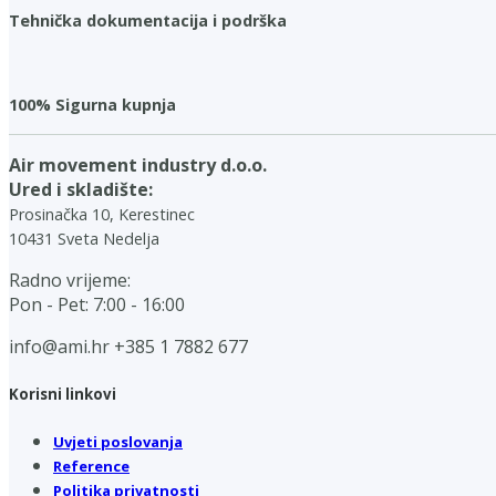
Tehnička dokumentacija i podrška
100% Sigurna kupnja
Air movement industry d.o.o.
Ured i skladište:
Prosinačka 10, Kerestinec
10431 Sveta Nedelja
Radno vrijeme:
Pon - Pet: 7:00 - 16:00
info@ami.hr
+385 1 7882 677
Korisni linkovi
Uvjeti poslovanja
Reference
Politika privatnosti