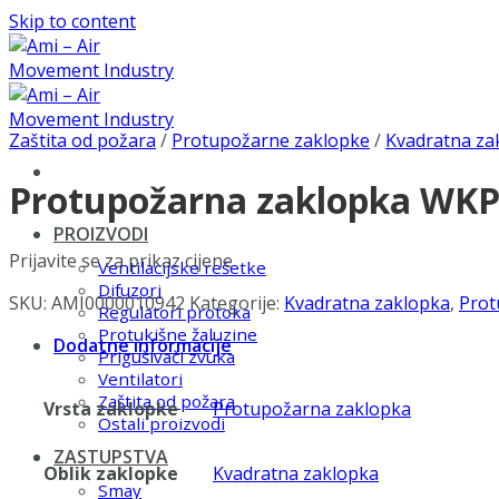
Skip to content
Zaštita od požara
/
Protupožarne zaklopke
/
Kvadratna za
Protupožarna zaklopka WKP
PROIZVODI
Prijavite se za prikaz cijene
Ventilacijske rešetke
Difuzori
SKU:
AMI0000010942
Kategorije:
Kvadratna zaklopka
,
Prot
Regulatori protoka
Protukišne žaluzine
Dodatne informacije
Prigušivači zvuka
Ventilatori
Zaštita od požara
Vrsta zaklopke
Protupožarna zaklopka
Ostali proizvodi
ZASTUPSTVA
Oblik zaklopke
Kvadratna zaklopka
Smay