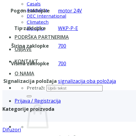
Casals
Aerauliqa
Pogon zaklopke
motor 24V
DEC International
Climatech
Tip zaklopke
WKP-P-E
Zip-Clip
PODRŠKA PARTNERIMA
Širina zaklopke
700
OBJAVE
KONTAKT
Visina zaklopke
700
O NAMA
Signalizacija položaja
signalizacija oba položaja
Pretraži:
Prijava / Registracija
Kategorije proizvoda
Difuzori