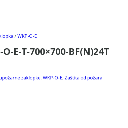
klopka
/
WKP-O-E
-O-E-T-700×700-BF(N)24T
upožarne zaklopke
,
WKP-O-E
,
Zaštita od požara