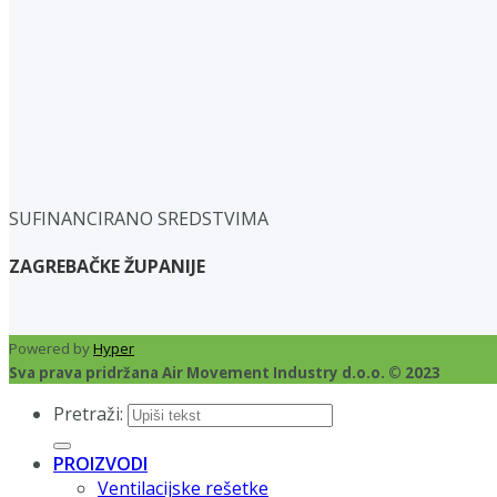
SUFINANCIRANO SREDSTVIMA
ZAGREBAČKE ŽUPANIJE
Powered by
Hyper
Sva prava pridržana Air Movement Industry d.o.o. © 2023
Pretraži:
PROIZVODI
Ventilacijske rešetke