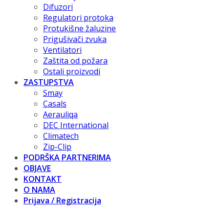
Difuzori
Regulatori protoka
Protukišne žaluzine
Prigušivači zvuka
Ventilatori
Zaštita od požara
Ostali proizvodi
ZASTUPSTVA
Smay
Casals
Aerauliqa
DEC International
Climatech
Zip-Clip
PODRŠKA PARTNERIMA
OBJAVE
KONTAKT
O NAMA
Prijava / Registracija