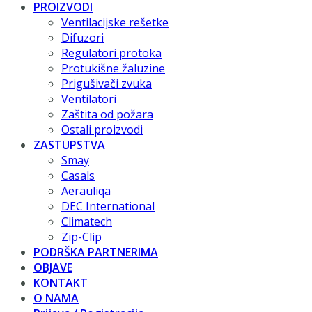
PROIZVODI
Ventilacijske rešetke
Difuzori
Regulatori protoka
Protukišne žaluzine
Prigušivači zvuka
Ventilatori
Zaštita od požara
Ostali proizvodi
ZASTUPSTVA
Smay
Casals
Aerauliqa
DEC International
Climatech
Zip-Clip
PODRŠKA PARTNERIMA
OBJAVE
KONTAKT
O NAMA