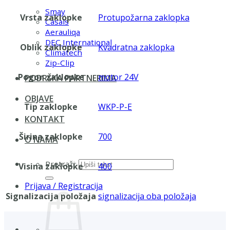
Smay
Vrsta zaklopke
Protupožarna zaklopka
Casals
Aerauliqa
DEC International
Oblik zaklopke
Kvadratna zaklopka
Climatech
Zip-Clip
Pogon zaklopke
motor 24V
PODRŠKA PARTNERIMA
OBJAVE
Tip zaklopke
WKP-P-E
KONTAKT
Širina zaklopke
700
O NAMA
Pretraži:
Visina zaklopke
400
Prijava / Registracija
Signalizacija položaja
signalizacija oba položaja