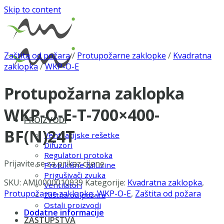
Skip to content
Zaštita od požara
/
Protupožarne zaklopke
/
Kvadratna
zaklopka
/
WKP-O-E
Protupožarna zaklopka
WKP-O-E-T-700×400-
PROIZVODI
BF(N)24T
Ventilacijske rešetke
Difuzori
Regulatori protoka
Prijavite se za prikaz cijene
Protukišne žaluzine
Prigušivači zvuka
SKU:
AMI0000010939
Kategorije:
Kvadratna zaklopka
,
Ventilatori
Protupožarne zaklopke
,
WKP-O-E
,
Zaštita od požara
Zaštita od požara
Ostali proizvodi
Dodatne informacije
ZASTUPSTVA