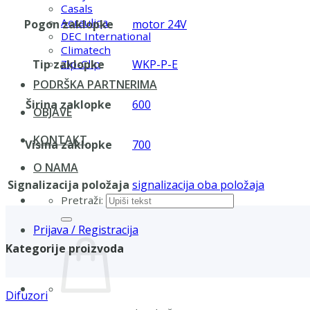
Casals
Aerauliqa
Pogon zaklopke
motor 24V
DEC International
Climatech
Tip zaklopke
WKP-P-E
Zip-Clip
PODRŠKA PARTNERIMA
Širina zaklopke
600
OBJAVE
KONTAKT
Visina zaklopke
700
O NAMA
Signalizacija položaja
signalizacija oba položaja
Pretraži:
Prijava / Registracija
Kategorije proizvoda
Difuzori