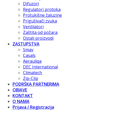
Difuzori
Regulatori protoka
Protukišne žaluzine
Prigušivači zvuka
Ventilatori
Zaštita od požara
Ostali proizvodi
ZASTUPSTVA
Smay
Casals
Aerauliqa
DEC International
Climatech
Zip-Clip
PODRŠKA PARTNERIMA
OBJAVE
KONTAKT
O NAMA
Prijava / Registracija