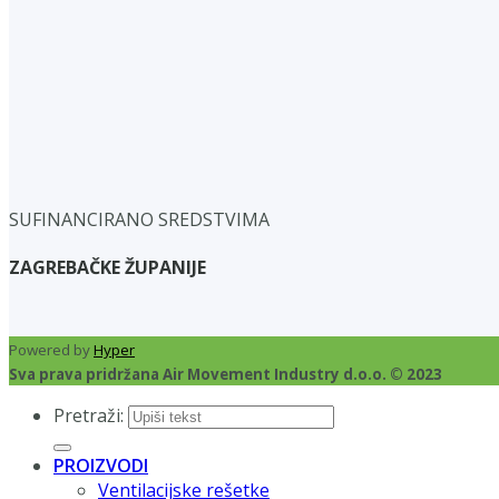
SUFINANCIRANO SREDSTVIMA
ZAGREBAČKE ŽUPANIJE
Powered by
Hyper
Sva prava pridržana Air Movement Industry d.o.o. © 2023
Pretraži:
PROIZVODI
Ventilacijske rešetke