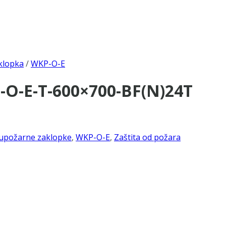
klopka
/
WKP-O-E
-O-E-T-600×700-BF(N)24T
upožarne zaklopke
,
WKP-O-E
,
Zaštita od požara