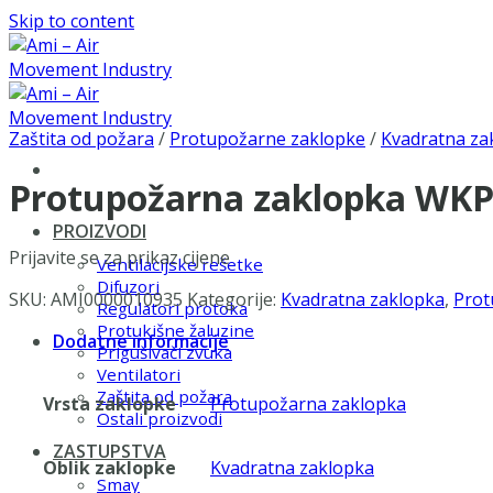
Skip to content
Zaštita od požara
/
Protupožarne zaklopke
/
Kvadratna za
Protupožarna zaklopka WKP
PROIZVODI
Prijavite se za prikaz cijene
Ventilacijske rešetke
Difuzori
SKU:
AMI0000010935
Kategorije:
Kvadratna zaklopka
,
Prot
Regulatori protoka
Protukišne žaluzine
Dodatne informacije
Prigušivači zvuka
Ventilatori
Zaštita od požara
Vrsta zaklopke
Protupožarna zaklopka
Ostali proizvodi
ZASTUPSTVA
Oblik zaklopke
Kvadratna zaklopka
Smay