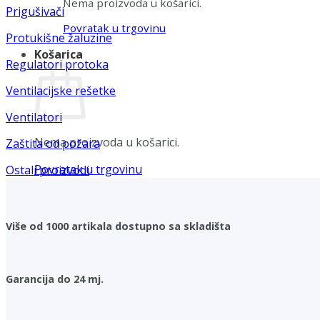
Nema proizvoda u košarici.
Prigušivači
Povratak u trgovinu
Protukišne žaluzine
Košarica
Regulatori protoka
Ventilacijske rešetke
Ventilatori
Nema proizvoda u košarici.
Zaštita od požara
Povratak u trgovinu
Ostali proizvodi
Više od 1000 artikala dostupno sa skladišta
Garancija do 24 mj.