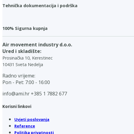
Tehnička dokumentacija i podrška
100% Sigurna kupnja
Air movement industry d.o.o.
Ured i skladište:
Prosinačka 10, Kerestinec
10431 Sveta Nedelja
Radno vrijeme:
Pon - Pet: 7:00 - 16:00
info@ami.hr
+385 1 7882 677
Korisni linkovi
Uvjeti poslovanja
Reference
Politika privatnosti