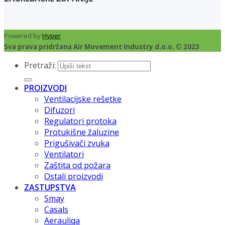
Powered by
Hyper
Sva prava pridržana Air Movement Industry d.o.o. © 2023
Pretraži:
PROIZVODI
Ventilacijske rešetke
Difuzori
Regulatori protoka
Protukišne žaluzine
Prigušivači zvuka
Ventilatori
Zaštita od požara
Ostali proizvodi
ZASTUPSTVA
Smay
Casals
Aerauliqa