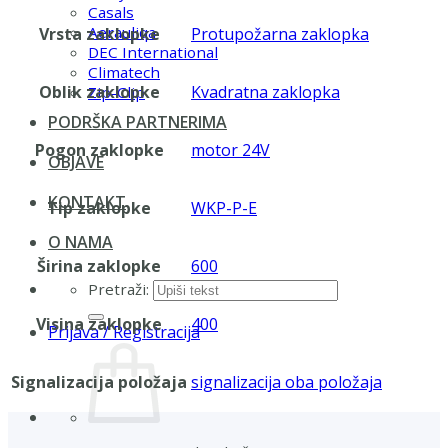
Casals
Aerauliqa
Vrsta zaklopke
Protupožarna zaklopka
DEC International
Climatech
Oblik zaklopke
Kvadratna zaklopka
Zip-Clip
PODRŠKA PARTNERIMA
Pogon zaklopke
motor 24V
OBJAVE
KONTAKT
Tip zaklopke
WKP-P-E
O NAMA
Širina zaklopke
600
Pretraži:
Visina zaklopke
400
Prijava / Registracija
Signalizacija položaja
signalizacija oba položaja