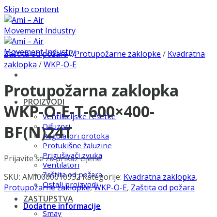
Skip to content
Zaštita od požara
/
Protupožarne zaklopke
/
Kvadratna
zaklopka
/
WKP-O-E
Protupožarna zaklopka
PROIZVODI
WKP-O-E-T-600×400-
Ventilacijske rešetke
Difuzori
BF(N)24T
Regulatori protoka
Protukišne žaluzine
Prigušivači zvuka
Prijavite se za prikaz cijene
Ventilatori
Zaštita od požara
SKU:
AMI0000010932
Kategorije:
Kvadratna zaklopka
,
Ostali proizvodi
Protupožarne zaklopke
,
WKP-O-E
,
Zaštita od požara
ZASTUPSTVA
Dodatne informacije
Smay