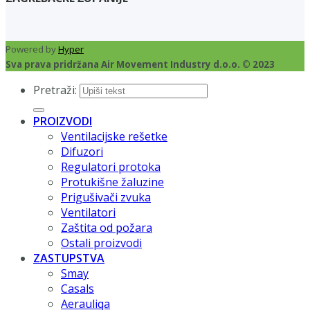
Powered by
Hyper
Sva prava pridržana Air Movement Industry d.o.o. © 2023
Pretraži:
PROIZVODI
Ventilacijske rešetke
Difuzori
Regulatori protoka
Protukišne žaluzine
Prigušivači zvuka
Ventilatori
Zaštita od požara
Ostali proizvodi
ZASTUPSTVA
Smay
Casals
Aerauliqa