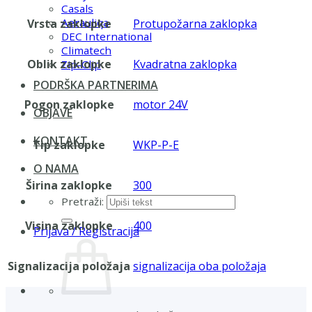
Casals
Aerauliqa
Vrsta zaklopke
Protupožarna zaklopka
DEC International
Climatech
Oblik zaklopke
Kvadratna zaklopka
Zip-Clip
PODRŠKA PARTNERIMA
Pogon zaklopke
motor 24V
OBJAVE
KONTAKT
Tip zaklopke
WKP-P-E
O NAMA
Širina zaklopke
300
Pretraži:
Visina zaklopke
400
Prijava / Registracija
Signalizacija položaja
signalizacija oba položaja