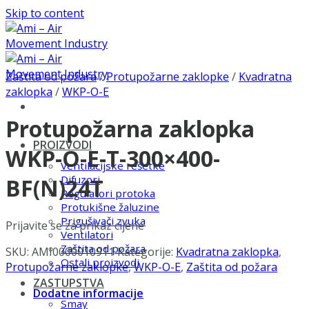
Skip to content
Zaštita od požara
/
Protupožarne zaklopke
/
Kvadratna
zaklopka
/
WKP-O-E
Protupožarna zaklopka
PROIZVODI
WKP-O-E-T-300×400-
Ventilacijske rešetke
Difuzori
BF(N)24T
Regulatori protoka
Protukišne žaluzine
Prigušivači zvuka
Prijavite se za prikaz cijene
Ventilatori
Zaštita od požara
SKU:
AMI0000010911
Kategorije:
Kvadratna zaklopka
,
Ostali proizvodi
Protupožarne zaklopke
,
WKP-O-E
,
Zaštita od požara
ZASTUPSTVA
Dodatne informacije
Smay