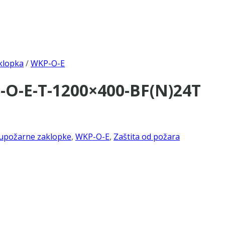
klopka
/
WKP-O-E
-O-E-T-1200×400-BF(N)24T
upožarne zaklopke
,
WKP-O-E
,
Zaštita od požara