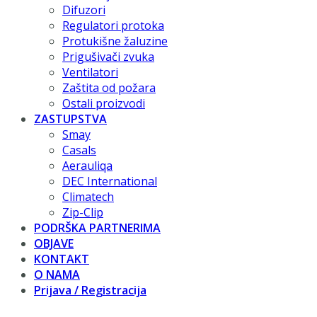
Difuzori
Regulatori protoka
Protukišne žaluzine
Prigušivači zvuka
Ventilatori
Zaštita od požara
Ostali proizvodi
ZASTUPSTVA
Smay
Casals
Aerauliqa
DEC International
Climatech
Zip-Clip
PODRŠKA PARTNERIMA
OBJAVE
KONTAKT
O NAMA
Prijava / Registracija