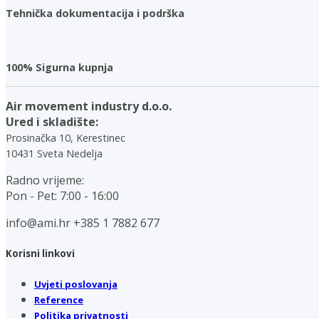
Tehnička dokumentacija i podrška
100% Sigurna kupnja
Air movement industry d.o.o.
Ured i skladište:
Prosinačka 10, Kerestinec
10431 Sveta Nedelja
Radno vrijeme:
Pon - Pet: 7:00 - 16:00
info@ami.hr
+385 1 7882 677
Korisni linkovi
Uvjeti poslovanja
Reference
Politika privatnosti