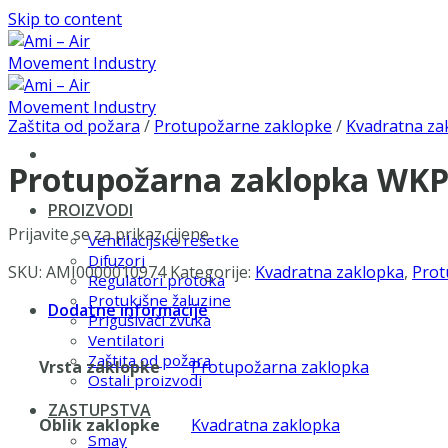
Skip to content
Zaštita od požara
/
Protupožarne zaklopke
/
Kvadratna za
Protupožarna zaklopka WKP
PROIZVODI
Prijavite se za prikaz cijene
Ventilacijske rešetke
Difuzori
SKU:
AMI0000010974
Kategorije:
Kvadratna zaklopka
,
Prot
Regulatori protoka
Protukišne žaluzine
Dodatne informacije
Prigušivači zvuka
Ventilatori
Zaštita od požara
Vrsta zaklopke
Protupožarna zaklopka
Ostali proizvodi
ZASTUPSTVA
Oblik zaklopke
Kvadratna zaklopka
Smay