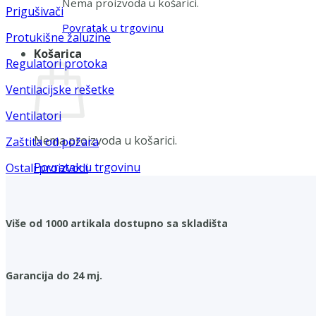
Nema proizvoda u košarici.
Prigušivači
Povratak u trgovinu
Protukišne žaluzine
Košarica
Regulatori protoka
Ventilacijske rešetke
Ventilatori
Nema proizvoda u košarici.
Zaštita od požara
Povratak u trgovinu
Ostali proizvodi
Više od 1000 artikala dostupno sa skladišta
Garancija do 24 mj.