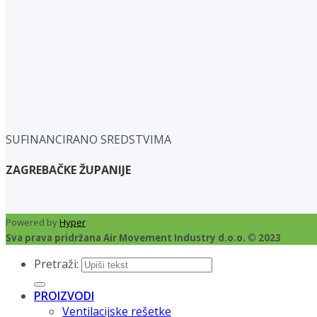
SUFINANCIRANO SREDSTVIMA
ZAGREBAČKE ŽUPANIJE
Powered by
Hyper
Sva prava pridržana Air Movement Industry d.o.o. © 2023
Pretraži:
PROIZVODI
Ventilacijske rešetke