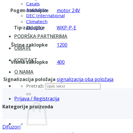
Casals
Aerauliqa
Pogon zaklopke
motor 24V
DEC International
Climatech
Tip zaklopke
WKP-P-E
Zip-Clip
PODRŠKA PARTNERIMA
Širina zaklopke
1200
OBJAVE
KONTAKT
Visina zaklopke
400
O NAMA
Signalizacija položaja
signalizacija oba položaja
Pretraži:
Prijava / Registracija
Kategorije proizvoda
Difuzori