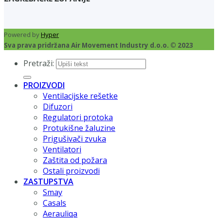
Powered by
Hyper
Sva prava pridržana Air Movement Industry d.o.o. © 2023
Pretraži:
PROIZVODI
Ventilacijske rešetke
Difuzori
Regulatori protoka
Protukišne žaluzine
Prigušivači zvuka
Ventilatori
Zaštita od požara
Ostali proizvodi
ZASTUPSTVA
Smay
Casals
Aerauliqa