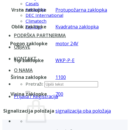
Casals
Aerauliqa
Vrsta zaklopke
Protupožarna zaklopka
DEC International
Climatech
Oblik zaklopke
Kvadratna zaklopka
Zip-Clip
PODRŠKA PARTNERIMA
Pogon zaklopke
motor 24V
OBJAVE
KONTAKT
Tip zaklopke
WKP-P-E
O NAMA
Širina zaklopke
1100
Pretraži:
Visina zaklopke
700
Prijava / Registracija
Signalizacija položaja
signalizacija oba položaja