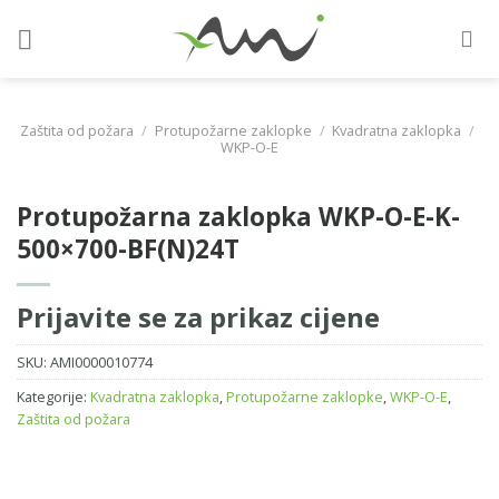
Skip
to
content
Zaštita od požara
/
Protupožarne zaklopke
/
Kvadratna zaklopka
/
WKP-O-E
Protupožarna zaklopka WKP-O-E-K-
500×700-BF(N)24T
Prijavite se za prikaz cijene
SKU:
AMI0000010774
Kategorije:
Kvadratna zaklopka
,
Protupožarne zaklopke
,
WKP-O-E
,
Zaštita od požara