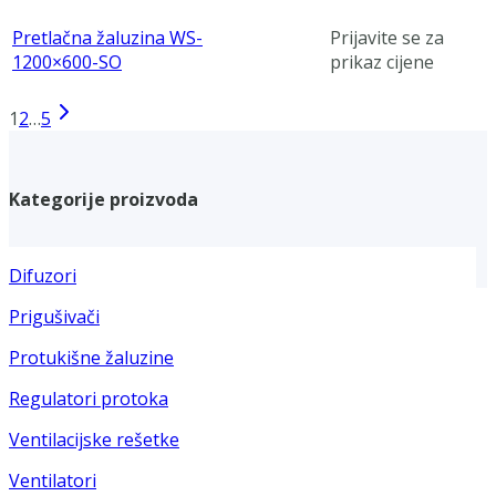
Pretlačna žaluzina WS-
Prijavite se za
1200×600-SO
prikaz cijene
1
2
…
5
Kategorije proizvoda
Difuzori
Prigušivači
Protukišne žaluzine
Regulatori protoka
Ventilacijske rešetke
Ventilatori