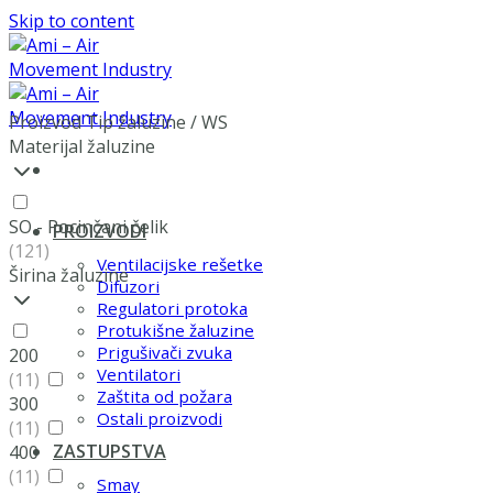
Skip to content
Proizvod Tip žaluzine
/
WS
Materijal žaluzine
SO - Pocinčani čelik
PROIZVODI
(121)
Ventilacijske rešetke
Širina žaluzine
Difuzori
Regulatori protoka
Protukišne žaluzine
Prigušivači zvuka
200
Ventilatori
(11)
Zaštita od požara
300
Ostali proizvodi
(11)
ZASTUPSTVA
400
(11)
Smay