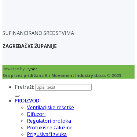
SUFINANCIRANO SREDSTVIMA
ZAGREBAČKE ŽUPANIJE
Powered by
Hyper
Sva prava pridržana Air Movement Industry d.o.o. © 2023
Pretraži:
PROIZVODI
Ventilacijske rešetke
Difuzori
Regulatori protoka
Protukišne žaluzine
Prigušivači zvuka