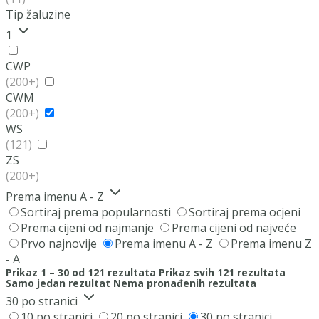
Tip žaluzine
1
CWP
(200+)
CWM
(200+)
WS
(121)
ZS
(200+)
Prema imenu A - Z
Sortiraj prema popularnosti
Sortiraj prema ocjeni
Prema cijeni od najmanje
Prema cijeni od najveće
Prvo najnovije
Prema imenu A - Z
Prema imenu Z
- A
Prikaz 1 – 30 od 121 rezultata
Prikaz svih 121 rezultata
Samo jedan rezultat
Nema pronađenih rezultata
30 po stranici
10 po stranici
20 po stranici
30 po stranici