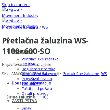
Skip to content
Protukišne žaluzine
/
WS
Pretlačna žaluzina WS-
1100×600-SO
PROIZVODI
Ventilacijske rešetke
Difuzori
Prijavite se za prikaz cijene
Regulatori protoka
SKU:
AMI0000014504
Kategorije:
Protukišne žaluzine
,
WS
Protukišne žaluzine
Prigušivači zvuka
Dodatne informacije
Ventilatori
Zaštita od požara
Ostali proizvodi
Širina žaluzine
1100
ZASTUPSTVA
Smay