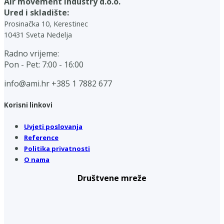
Air movement industry d.o.o.
Ured i skladište:
Prosinačka 10, Kerestinec
10431 Sveta Nedelja
Radno vrijeme:
Pon - Pet: 7:00 - 16:00
info@ami.hr
+385 1 7882 677
Korisni linkovi
Uvjeti poslovanja
Reference
Politika privatnosti
O nama
Društvene mreže