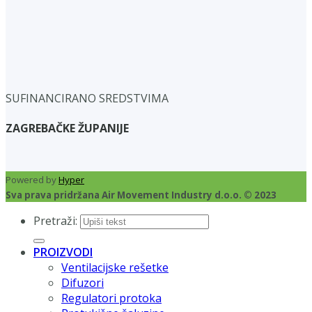
SUFINANCIRANO SREDSTVIMA
ZAGREBAČKE ŽUPANIJE
Powered by
Hyper
Sva prava pridržana Air Movement Industry d.o.o. © 2023
Pretraži:
PROIZVODI
Ventilacijske rešetke
Difuzori
Regulatori protoka