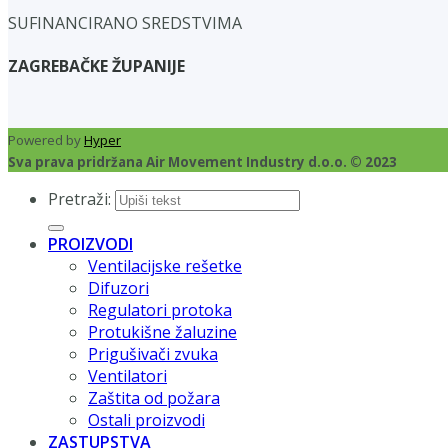
SUFINANCIRANO SREDSTVIMA
ZAGREBAČKE ŽUPANIJE
Powered by
Hyper
Sva prava pridržana Air Movement Industry d.o.o. © 2023
Pretraži:
PROIZVODI
Ventilacijske rešetke
Difuzori
Regulatori protoka
Protukišne žaluzine
Prigušivači zvuka
Ventilatori
Zaštita od požara
Ostali proizvodi
ZASTUPSTVA