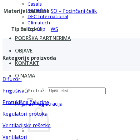
Casals
Aerauliqa
Materijal žaluzine
SO – Pocinčani čelik
DEC International
Climatech
Tip žaluzine
WS
Zip-Clip
PODRŠKA PARTNERIMA
OBJAVE
Kategorije proizvoda
KONTAKT
O NAMA
Difuzori
Pretraži:
Prigušivači
Protukišne žaluzine
Prijava / Registracija
Regulatori protoka
Ventilacijske rešetke
Ventilatori