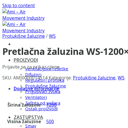
Skip to content
Protukišne žaluzine
/
WS
Pretlačna žaluzina WS-1200
PROIZVODI
Prijavite se za prikaz cijene
Ventilacijske rešetke
Difuzori
SKU:
AMI0000014514
Kategorije:
Protukišne žaluzine
,
WS
Regulatori protoka
Protukišne žaluzine
Dodatne informacije
Prigušivači zvuka
Ventilatori
Zaštita od požara
Širina žaluzine
1200
Ostali proizvodi
ZASTUPSTVA
Visina žaluzine
500
Smay