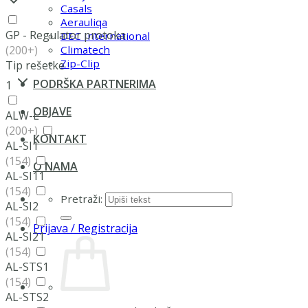
Casals
Aerauliqa
GP - Regulator protoka
DEC International
(200+)
Climatech
Zip-Clip
Tip rešetke
PODRŠKA PARTNERIMA
1
OBJAVE
ALW-L
(200+)
KONTAKT
AL-SI1
(154)
O NAMA
AL-SI11
(154)
Pretraži:
AL-SI2
(154)
Prijava / Registracija
AL-SI21
(154)
AL-STS1
(154)
AL-STS2