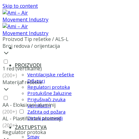
Skip to content
Proizvod Tip rešetke
/
ALS-L
Broj redova / orijentacija
PROIZVODI
1 red (vertikalne)
Ventilacijske rešetke
(200+)
Difuzori
Materijal rešetke
Regulatori protoka
Protukišne žaluzine
Prigušivači zvuka
AA - Eloksirani aluminij
Ventilatori
(200+)
Zaštita od požara
Ostali proizvodi
AL - Plastificirani aluminij
(200+)
ZASTUPSTVA
Regulator protoka
Smay