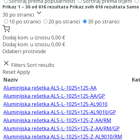
Sortiraj prema popularnosti
Sortiraj prema ocjeni
Prikaz 1 – 30 od 616 rezultata
Prikaz svih 616 rezultata
Samo 
30 po stranici
10 po stranici
20 po stranici
30 po stranici
Dodaj
kom. u iznosu
0,00
€
Dodaj
kom. u iznosu
0,00
€
Odaberi proizvode
Filters
Sort results
Reset
Apply
Naziv
Ka
Aluminijska rešetka ALS-L-1025×125-AA
Aluminijska rešetka ALS-L-1025×125-AA/GP
Aluminijska rešetka ALS-L-1025×125-AL9010
Aluminijska rešetka ALS-L-1025×125-AL9010/GP
Aluminijska rešetka ALS-L-1025×125-Z-AA/RM
Aluminijska rešetka ALS-L-1025×125-Z-AA/RM/GP
Aluminijska rešetka ALS-L-1025×125-Z-AL9010/RM