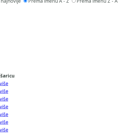
 najnovije
Prema imenu A - Z
Prema imenu Z - A
šaricu
više
više
više
više
više
više
više