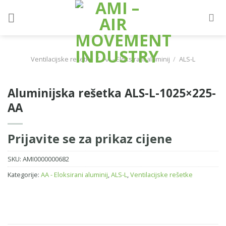
Skip
to
content
Ventilacijske rešetke
/
AA - Eloksirani aluminij
/
ALS-L
Aluminijska rešetka ALS-L-1025×225-
AA
Prijavite se za prikaz cijene
SKU:
AMI0000000682
Kategorije:
AA - Eloksirani aluminij
,
ALS-L
,
Ventilacijske rešetke