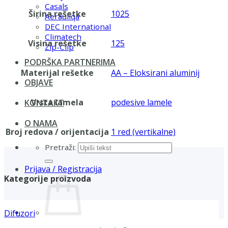
Casals
Širina rešetke
1025
Aerauliqa
DEC International
Climatech
Visina rešetke
125
Zip-Clip
PODRŠKA PARTNERIMA
Materijal rešetke
AA – Eloksirani aluminij
OBJAVE
Vrsta lamela
podesive lamele
KONTAKT
O NAMA
Broj redova / orijentacija
1 red (vertikalne)
Pretraži:
Prijava / Registracija
Kategorije proizvoda
Difuzori