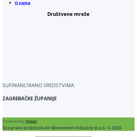
O nama
Društvene mreže
SUFINANCIRANO SREDSTVIMA
ZAGREBAČKE ŽUPANIJE
Powered by
Hyper
Sva prava pridržana Air Movement Industry d.o.o. © 2023