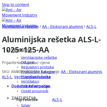
Skip to content
Ventilacijske rešetke
/
AA - Eloksirani aluminij
/
ALS-L
Aluminijska rešetka ALS-L-
1025×125-AA
PROIZVODI
Ventilacijske rešetke
Difuzori
Prijavite se za prikaz cijene
Regulatori protoka
SKU:
AMI0000000681
Kategorije:
AA - Eloksirani aluminij
,
Protukišne žaluzine
Prigušivači zvuka
ALS-L
,
Ventilacijske rešetke
Ventilatori
Dodatne informacije
Zaštita od požara
Ostali proizvodi
ZASTUPSTVA
Tip rešetke
ALS-L
Smay