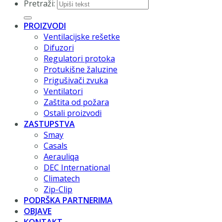
Pretraži:
PROIZVODI
Ventilacijske rešetke
Difuzori
Regulatori protoka
Protukišne žaluzine
Prigušivači zvuka
Ventilatori
Zaštita od požara
Ostali proizvodi
ZASTUPSTVA
Smay
Casals
Aerauliqa
DEC International
Climatech
Zip-Clip
PODRŠKA PARTNERIMA
OBJAVE