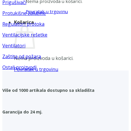
Nema proizvoda u košarici.
Prigušivači
Povratak u trgovinu
Protukišne žaluzine
Košarica
Regulatori protoka
Ventilacijske rešetke
Ventilatori
Zaštita od požara
Nema proizvoda u košarici.
Ostali proizvodi
Povratak u trgovinu
Više od 1000 artikala dostupno sa skladišta
Garancija do 24 mj.