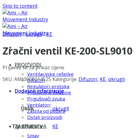
Skip to content
Difuzori
/
okrugli
/
KE
Zračni ventil KE-200-SL9010
PROIZVODI
Prijavite se za prikaz cijene
Ventilacijske rešetke
SKU:
AMI0000014525
Kategorije:
Difuzori
,
KE
,
okrugli
Difuzori
Regulatori protoka
Dodatne informacije
Protukišne žaluzine
Prigušivači zvuka
Ventilatori
Oblik
okrugli
Zaštita od požara
Ostali proizvodi
Tip difuzora
KE
ZASTUPSTVA
Smay