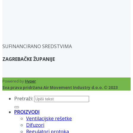
SUFINANCIRANO SREDSTVIMA
ZAGREBAČKE ŽUPANIJE
Powered by
Hyper
Sva prava pridržana Air Movement Industry d.o.o. © 2023
Pretraži:
PROIZVODI
Ventilacijske rešetke
Difuzori
Regulatori protoka