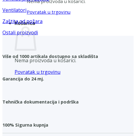
Nema proizvoda u košarici.
Ventilatori
Povratak u trgovinu
Zaštita od požara
Košarica
Ostali proizvodi
Više od 1000 artikala dostupno sa skladišta
Nema proizvoda u košarici.
Povratak u trgovinu
Garancija do 24 mj.
Tehnička dokumentacija i podrška
100% Sigurna kupnja