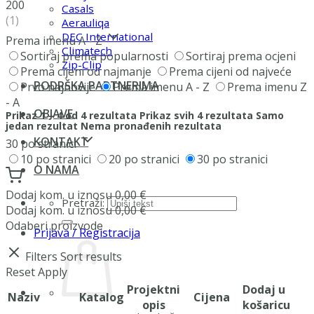
200
Casals
(1)
Aerauliqa
DEC International
Prema imenu A - Z
Climatech
Sortiraj prema popularnosti
Sortiraj prema ocjeni
Zip-Clip
Prema cijeni od najmanje
Prema cijeni od najveće
PODRŠKA PARTNERIMA
Prvo najnovije
Prema imenu A - Z
Prema imenu Z
- A
OBJAVE
Prikaz 1 – 4 od 4 rezultata
Prikaz svih 4 rezultata
Samo
jedan rezultat
Nema pronađenih rezultata
KONTAKT
30 po stranici
10 po stranici
20 po stranici
30 po stranici
O NAMA
Dodaj
kom. u iznosu
0,00
€
Pretraži:
Dodaj
kom. u iznosu
0,00
€
Odaberi proizvode
Prijava / Registracija
Filters
Sort results
Reset
Apply
Projektni
Dodaj u
Naziv
Katalog
Cijena
opis
košaricu