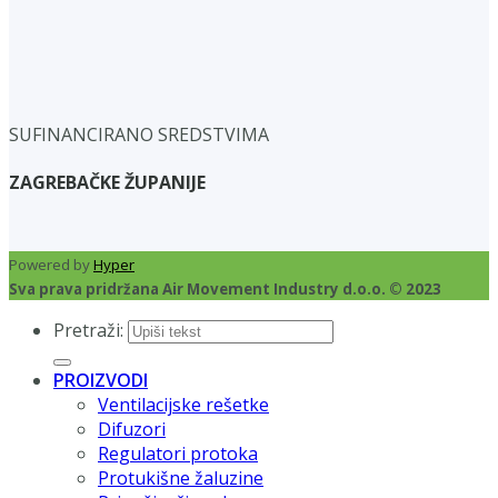
SUFINANCIRANO SREDSTVIMA
ZAGREBAČKE ŽUPANIJE
Powered by
Hyper
Sva prava pridržana Air Movement Industry d.o.o. © 2023
Pretraži:
PROIZVODI
Ventilacijske rešetke
Difuzori
Regulatori protoka
Protukišne žaluzine