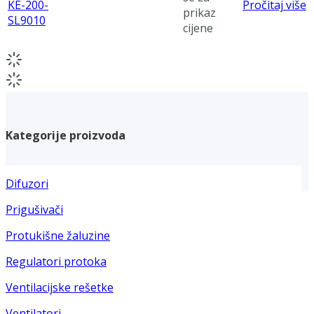
KE-200-
Pročitaj više
prikaz
SL9010
cijene
Kategorije proizvoda
Difuzori
Prigušivači
Protukišne žaluzine
Regulatori protoka
Ventilacijske rešetke
Ventilatori