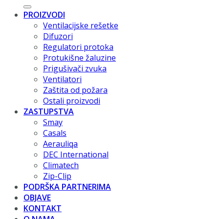
PROIZVODI
Ventilacijske rešetke
Difuzori
Regulatori protoka
Protukišne žaluzine
Prigušivači zvuka
Ventilatori
Zaštita od požara
Ostali proizvodi
ZASTUPSTVA
Smay
Casals
Aerauliqa
DEC International
Climatech
Zip-Clip
PODRŠKA PARTNERIMA
OBJAVE
KONTAKT