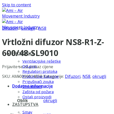
Skip to content
Difuzori
/
okrugli
/
NS8
Vrtložni difuzor NS8-R1-Z-
600/48-SL9010
PROIZVODI
Ventilacijske rešetke
Difuzori
Prijavite se za prikaz cijene
Regulatori protoka
SKU:
AMI0000014658
Kategorije:
Difuzori
,
NS8
,
okrugli
Protukišne žaluzine
Prigušivači zvuka
Dodatne informacije
Ventilatori
Zaštita od požara
Ostali proizvodi
Oblik
okrugli
ZASTUPSTVA
Smay