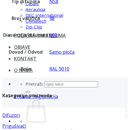
Tip difuzora
NS8
Casals
Aerauliqa
DEC International
Broj valjčića
48
Climatech
Zip-Clip
Dimenzija difuzora
600
PODRŠKA PARTNERIMA
OBJAVE
Dovod / Odvod
Samo ploča
KONTAKT
Boja
RAL 9010
O NAMA
Pretraži:
Kategorije proizvoda
Prijava / Registracija
Difuzori
Prigušivači