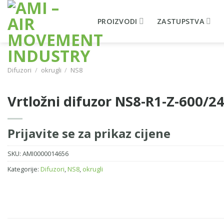
Skip
to
PROIZVODI
ZASTUPSTVA
content
Difuzori
/
okrugli
/
NS8
Vrtložni difuzor NS8-R1-Z-600/2
Prijavite se za prikaz cijene
SKU:
AMI0000014656
Kategorije:
Difuzori
,
NS8
,
okrugli