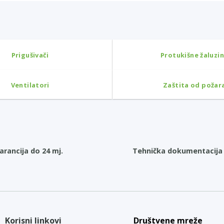
Prigušivači
Protukišne žaluzi
Ventilatori
Zaštita od požar
arancija do 24 mj.
Tehnička dokumentacija 
Korisni linkovi
Društvene mreže