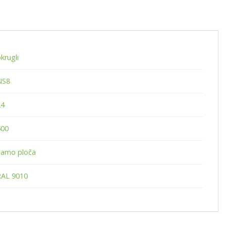
krugli
NS8
24
600
Samo ploča
RAL 9010