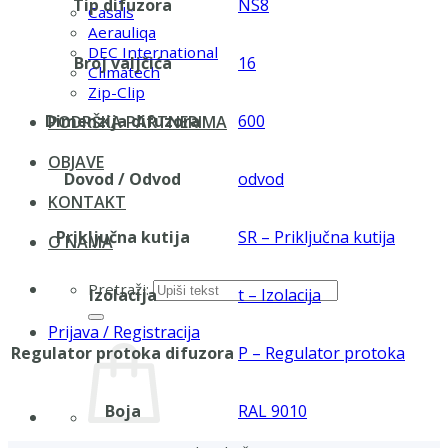
Tip difuzora
NS8
Casals
Aerauliqa
DEC International
Broj valjčića
16
Climatech
Zip-Clip
Dimenzija difuzora
600
PODRŠKA PARTNERIMA
OBJAVE
Dovod / Odvod
odvod
KONTAKT
Priključna kutija
SR – Priključna kutija
O NAMA
Pretraži:
Izolacija
t – Izolacija
Prijava / Registracija
Regulator protoka difuzora
P – Regulator protoka
Boja
RAL 9010