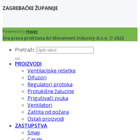
ZAGREBAČKE ŽUPANIJE
Powered by
Hyper
Sva prava pridržana Air Movement Industry d.o.o. © 2023
Pretraži:
PROIZVODI
Ventilacijske rešetke
Difuzori
Regulatori protoka
Protukišne žaluzine
Prigušivači zvuka
Ventilatori
Zaštita od požara
Ostali proizvodi
ZASTUPSTVA
Smay
Casals