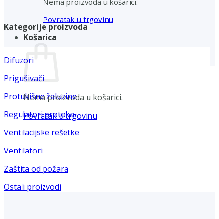
Nema proizvoda u košarici.
Povratak u trgovinu
Kategorije proizvoda
Košarica
Difuzori
Prigušivači
Protukišne žaluzine
Nema proizvoda u košarici.
Regulatori protoka
Povratak u trgovinu
Ventilacijske rešetke
Ventilatori
Zaštita od požara
Ostali proizvodi