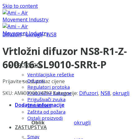
Skip to content
Difuzori
/
okrugli
/
NS8
Vrtložni difuzor NS8-R1-Z-
600/16-SL9010-SRRt-P
PROIZVODI
Ventilacijske rešetke
Difuzori
Prijavite se za prikaz cijene
Regulatori protoka
SKU:
AMI0000014797
Kategorije:
Difuzori
,
NS8
,
okrugli
Protukišne žaluzine
Prigušivači zvuka
Dodatne informacije
Ventilatori
Zaštita od požara
Ostali proizvodi
Oblik
okrugli
ZASTUPSTVA
Smay