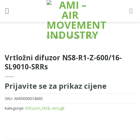
Skip
to
content
Difuzori
/
okrugli
/
NS8
Vrtložni difuzor NS8-R1-Z-600/16-
SL9010-SRRs
Prijavite se za prikaz cijene
SKU:
AMI0000014665
Kategorije:
Difuzori
,
NS8
,
okrugli