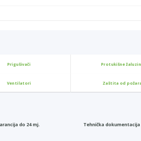
Prigušivači
Protukišne žaluzi
Ventilatori
Zaštita od požar
arancija do 24 mj.
Tehnička dokumentacija 