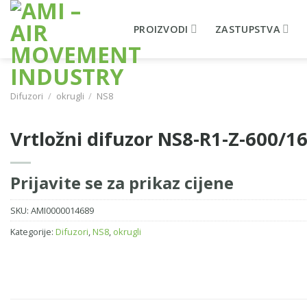
Skip
to
PROIZVODI
ZASTUPSTVA
content
Difuzori
/
okrugli
/
NS8
Vrtložni difuzor NS8-R1-Z-600/1
Prijavite se za prikaz cijene
SKU:
AMI0000014689
Kategorije:
Difuzori
,
NS8
,
okrugli