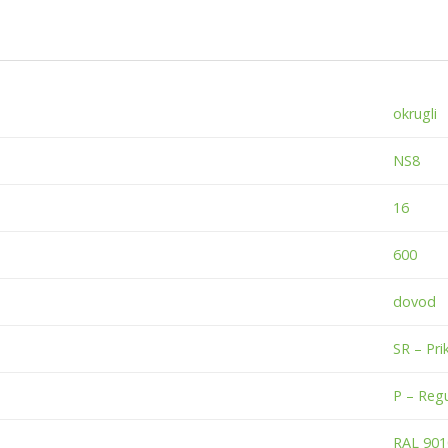
okrugli
NS8
16
600
dovod
SR – Pri
P – Reg
RAL 901