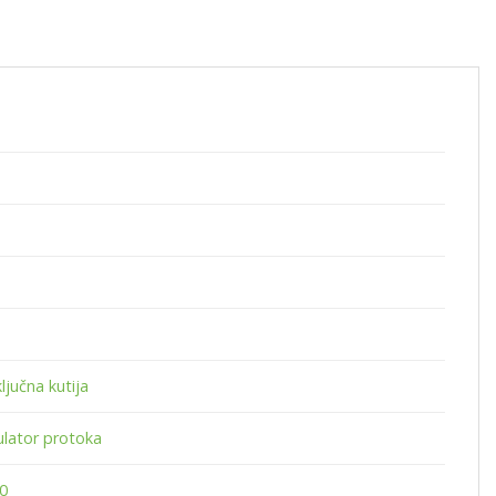
ključna kutija
ulator protoka
0