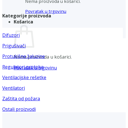
Nema proizvoda u košarici.
Povratak u trgovinu
Kategorije proizvoda
Košarica
Difuzori
Prigušivači
Protukišne žaluzine
Nema proizvoda u košarici.
Regulatori protoka
Povratak u trgovinu
Ventilacijske rešetke
Ventilatori
Zaštita od požara
Ostali proizvodi