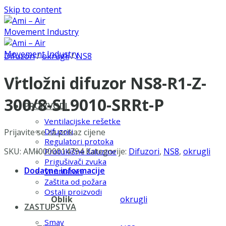
Skip to content
Difuzori
/
okrugli
/
NS8
Vrtložni difuzor NS8-R1-Z-
300/8-SL9010-SRRt-P
PROIZVODI
Ventilacijske rešetke
Difuzori
Prijavite se za prikaz cijene
Regulatori protoka
SKU:
AMI0000014794
Kategorije:
Difuzori
,
NS8
,
okrugli
Protukišne žaluzine
Prigušivači zvuka
Dodatne informacije
Ventilatori
Zaštita od požara
Ostali proizvodi
Oblik
okrugli
ZASTUPSTVA
Smay