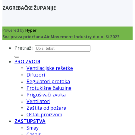
ZAGREBAČKE ŽUPANIJE
Powered by
Hyper
Sva prava pridržana Air Movement Industry d.o.o. © 2023
Pretraži:
PROIZVODI
Ventilacijske rešetke
Difuzori
Regulatori protoka
Protukišne žaluzine
Prigušivači zvuka
Ventilatori
Zaštita od požara
Ostali proizvodi
ZASTUPSTVA
Smay
Casals