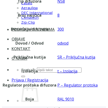
Tip difuzora
NS8
Casals
Aerauliqa
DEC International
Broj valjčića
8
Climatech
Zip-Clip
Dimenzija difuzora
300
PODRŠKA PARTNERIMA
OBJAVE
Dovod / Odvod
odvod
KONTAKT
Priključna kutija
SR – Priključna kutija
O NAMA
Pretraži:
Izolacija
t – Izolacija
Prijava / Registracija
Regulator protoka difuzora
P – Regulator protoka
Boja
RAL 9010