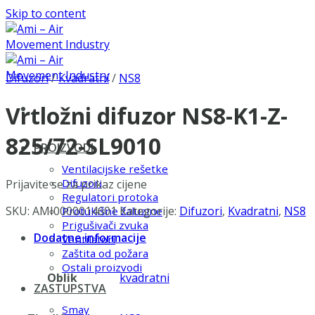
Skip to content
Difuzori
/
Kvadratni
/
NS8
Vrtložni difuzor NS8-K1-Z-
825/72-SL9010
PROIZVODI
Ventilacijske rešetke
Difuzori
Prijavite se za prikaz cijene
Regulatori protoka
SKU:
AMI0000014601
Kategorije:
Difuzori
,
Kvadratni
,
NS8
Protukišne žaluzine
Prigušivači zvuka
Dodatne informacije
Ventilatori
Zaštita od požara
Ostali proizvodi
Oblik
kvadratni
ZASTUPSTVA
Smay