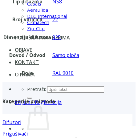
Tip difuzora
NS8
Casals
Aerauliqa
DEC International
Broj valjčića
72
Climatech
Zip-Clip
Dimenzija difuzora
825
PODRŠKA PARTNERIMA
OBJAVE
Dovod / Odvod
Samo ploča
KONTAKT
Boja
RAL 9010
O NAMA
Pretraži:
Kategorije proizvoda
Prijava / Registracija
Difuzori
Prigušivači