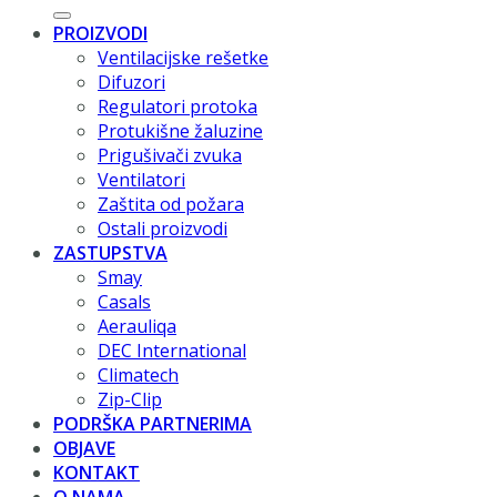
PROIZVODI
Ventilacijske rešetke
Difuzori
Regulatori protoka
Protukišne žaluzine
Prigušivači zvuka
Ventilatori
Zaštita od požara
Ostali proizvodi
ZASTUPSTVA
Smay
Casals
Aerauliqa
DEC International
Climatech
Zip-Clip
PODRŠKA PARTNERIMA
OBJAVE
KONTAKT