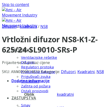
Skip to content
Difuzori
/
Kvadratni
/
NS8
Vrtložni difuzor NS8-K1-Z-
625/24-SL9010-SRs-P
PROIZVODI
Ventilacijske rešetke
Difuzori
Prijavite se za prikaz cijene
Regulatori protoka
SKU:
AMI0000014633
Kategorije:
Difuzori
,
Kvadratni
,
NS8
Protukišne žaluzine
Prigušivači zvuka
Dodatne informacije
Ventilatori
Zaštita od požara
Ostali proizvodi
Oblik
kvadratni
ZASTUPSTVA
Smay