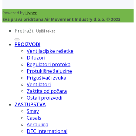
Powered by
Hyper
Sva prava pridržana Air Movement Industry d.o.o. © 2023
Pretraži:
PROIZVODI
Ventilacijske rešetke
Difuzori
Regulatori protoka
Protukišne žaluzine
Prigušivači zvuka
Ventilatori
Zaštita od požara
Ostali proizvodi
ZASTUPSTVA
Smay
Casals
Aerauliqa
DEC International