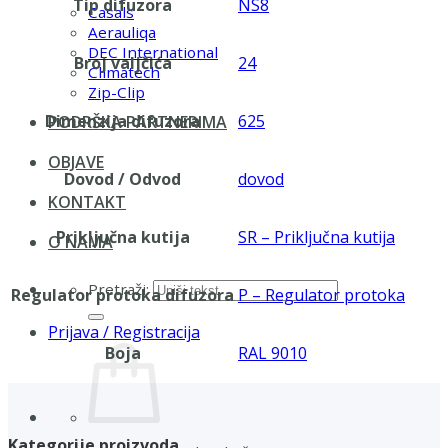
Tip difuzora
NS8
Casals
Aerauliqa
DEC International
Broj valjčića
24
Climatech
Zip-Clip
Dimenzija difuzora
625
PODRŠKA PARTNERIMA
OBJAVE
Dovod / Odvod
dovod
KONTAKT
Priključna kutija
SR – Priključna kutija
O NAMA
Pretraži:
Regulator protoka difuzora
P – Regulator protoka
Prijava / Registracija
Boja
RAL 9010
Kategorije proizvoda