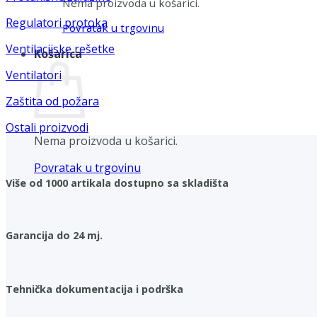
Nema proizvoda u košarici.
Regulatori protoka
Povratak u trgovinu
Ventilacijske rešetke
Košarica
Ventilatori
Zaštita od požara
Ostali proizvodi
Nema proizvoda u košarici.
Povratak u trgovinu
Više od 1000 artikala dostupno sa skladišta
Garancija do 24 mj.
Tehnička dokumentacija i podrška