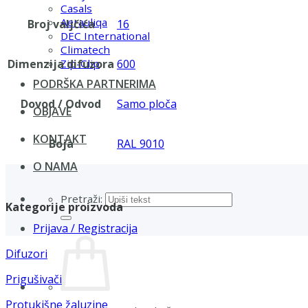
Casals
Aerauliqa
Broj valjčića
16
DEC International
Climatech
Dimenzija difuzora
600
Zip-Clip
PODRŠKA PARTNERIMA
Dovod / Odvod
Samo ploča
OBJAVE
KONTAKT
Boja
RAL 9010
O NAMA
Pretraži:
Kategorije proizvoda
Prijava / Registracija
Difuzori
Prigušivači
Protukišne žaluzine