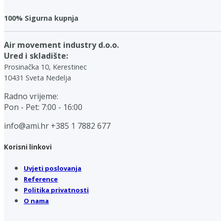
100% Sigurna kupnja
Air movement industry d.o.o.
Ured i skladište:
Prosinačka 10, Kerestinec
10431 Sveta Nedelja
Radno vrijeme:
Pon - Pet: 7:00 - 16:00
info@ami.hr
+385 1 7882 677
Korisni linkovi
Uvjeti poslovanja
Reference
Politika privatnosti
O nama