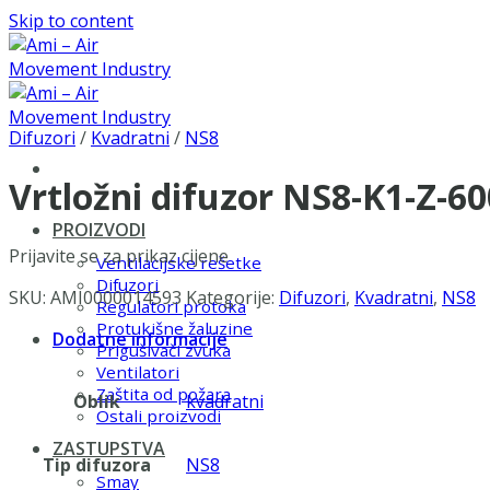
Skip to content
Difuzori
/
Kvadratni
/
NS8
Vrtložni difuzor NS8-K1-Z-6
PROIZVODI
Prijavite se za prikaz cijene
Ventilacijske rešetke
Difuzori
SKU:
AMI0000014593
Kategorije:
Difuzori
,
Kvadratni
,
NS8
Regulatori protoka
Protukišne žaluzine
Dodatne informacije
Prigušivači zvuka
Ventilatori
Zaštita od požara
Oblik
kvadratni
Ostali proizvodi
ZASTUPSTVA
Tip difuzora
NS8
Smay