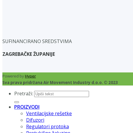
SUFINANCIRANO SREDSTVIMA
ZAGREBAČKE ŽUPANIJE
Powered by
Hyper
Sva prava pridržana Air Movement Industry d.o.o. © 2023
Pretraži:
PROIZVODI
Ventilacijske rešetke
Difuzori
Regulatori protoka