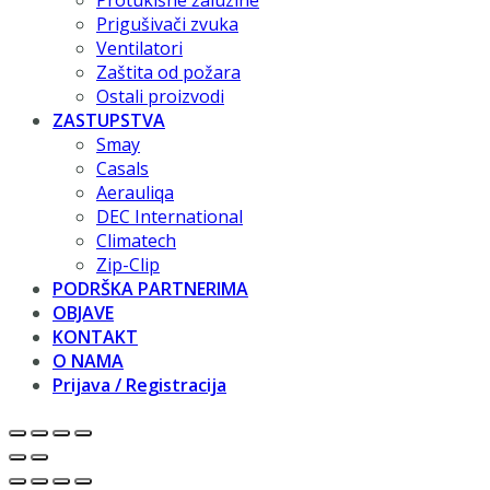
Protukišne žaluzine
Prigušivači zvuka
Ventilatori
Zaštita od požara
Ostali proizvodi
ZASTUPSTVA
Smay
Casals
Aerauliqa
DEC International
Climatech
Zip-Clip
PODRŠKA PARTNERIMA
OBJAVE
KONTAKT
O NAMA
Prijava / Registracija