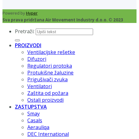
Powered by
Hyper
Sva prava pridržana Air Movement Industry d.o.o. © 2023
Pretraži:
PROIZVODI
Ventilacijske rešetke
Difuzori
Regulatori protoka
Protukišne žaluzine
Prigušivači zvuka
Ventilatori
Zaštita od požara
Ostali proizvodi
ZASTUPSTVA
Smay
Casals
Aerauliqa
DEC International