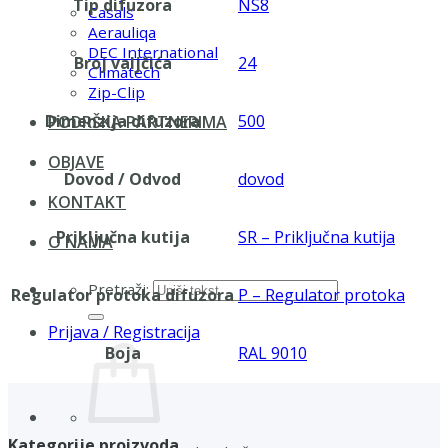
Tip difuzora
NS8
Casals
Aerauliqa
DEC International
Broj valjčića
24
Climatech
Zip-Clip
Dimenzija difuzora
500
PODRŠKA PARTNERIMA
OBJAVE
Dovod / Odvod
dovod
KONTAKT
Priključna kutija
SR – Priključna kutija
O NAMA
Pretraži:
Regulator protoka difuzora
P – Regulator protoka
Prijava / Registracija
Boja
RAL 9010
Kategorije proizvoda