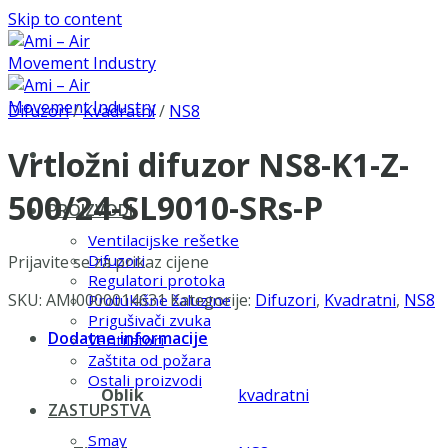
Skip to content
Difuzori
/
Kvadratni
/
NS8
Vrtložni difuzor NS8-K1-Z-
500/24-SL9010-SRs-P
PROIZVODI
Ventilacijske rešetke
Difuzori
Prijavite se za prikaz cijene
Regulatori protoka
SKU:
AMI0000014631
Kategorije:
Difuzori
,
Kvadratni
,
NS8
Protukišne žaluzine
Prigušivači zvuka
Dodatne informacije
Ventilatori
Zaštita od požara
Ostali proizvodi
Oblik
kvadratni
ZASTUPSTVA
Smay