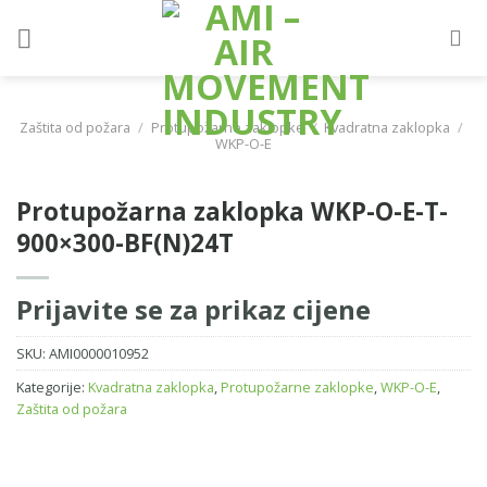
Skip
to
content
Zaštita od požara
/
Protupožarne zaklopke
/
Kvadratna zaklopka
/
WKP-O-E
Protupožarna zaklopka WKP-O-E-T-
900×300-BF(N)24T
Prijavite se za prikaz cijene
SKU:
AMI0000010952
Kategorije:
Kvadratna zaklopka
,
Protupožarne zaklopke
,
WKP-O-E
,
Zaštita od požara