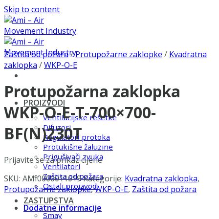
Skip to content
Zaštita od požara
/
Protupožarne zaklopke
/
Kvadratna
zaklopka
/
WKP-O-E
Protupožarna zaklopka
PROIZVODI
WKP-O-E-T-700×700-
Ventilacijske rešetke
Difuzori
BF(N)230T
Regulatori protoka
Protukišne žaluzine
Prigušivači zvuka
Prijavite se za prikaz cijene
Ventilatori
Zaštita od požara
SKU:
AMI0000011019
Kategorije:
Kvadratna zaklopka
,
Ostali proizvodi
Protupožarne zaklopke
,
WKP-O-E
,
Zaštita od požara
ZASTUPSTVA
Dodatne informacije
Smay