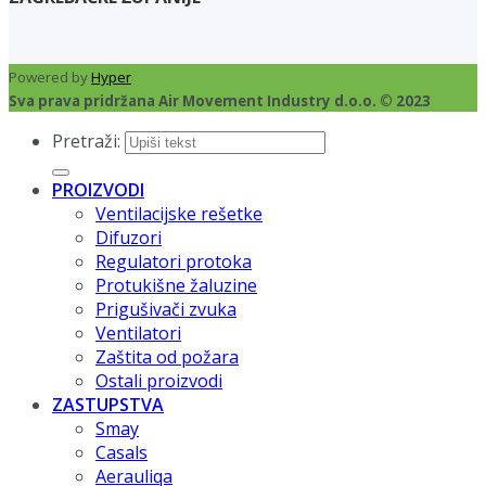
Powered by
Hyper
Sva prava pridržana Air Movement Industry d.o.o. © 2023
Pretraži:
PROIZVODI
Ventilacijske rešetke
Difuzori
Regulatori protoka
Protukišne žaluzine
Prigušivači zvuka
Ventilatori
Zaštita od požara
Ostali proizvodi
ZASTUPSTVA
Smay
Casals
Aerauliqa