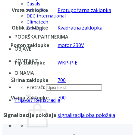
Casals
Aerauliqa
Vrsta zaklopke
Protupožarna zaklopka
DEC International
Climatech
Oblik zaklopke
Kvadratna zaklopka
Zip-Clip
PODRŠKA PARTNERIMA
Pogon zaklopke
motor 230V
OBJAVE
KONTAKT
Tip zaklopke
WKP-P-E
O NAMA
Širina zaklopke
700
Pretraži:
Visina zaklopke
700
Prijava / Registracija
Signalizacija položaja
signalizacija oba položaja