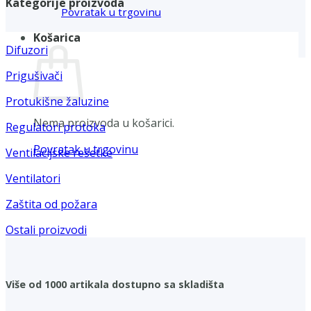
Kategorije proizvoda
Povratak u trgovinu
Košarica
Difuzori
Prigušivači
Protukišne žaluzine
Nema proizvoda u košarici.
Regulatori protoka
Povratak u trgovinu
Ventilacijske rešetke
Ventilatori
Zaštita od požara
Ostali proizvodi
Više od 1000 artikala dostupno sa skladišta