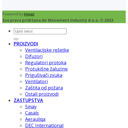
Powered by
Hyper
Sva prava pridržana Air Movement Industry d.o.o. © 2023
Pretraži:
PROIZVODI
Ventilacijske rešetke
Difuzori
Regulatori protoka
Protukišne žaluzine
Prigušivači zvuka
Ventilatori
Zaštita od požara
Ostali proizvodi
ZASTUPSTVA
Smay
Casals
Aerauliqa
DEC International