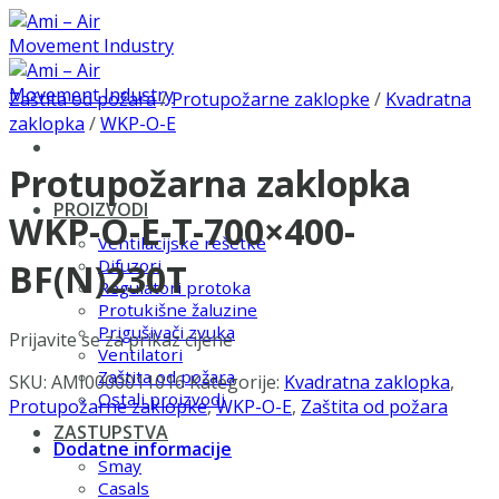
Skip
to
content
Zaštita od požara
/
Protupožarne zaklopke
/
Kvadratna
zaklopka
/
WKP-O-E
Protupožarna zaklopka
PROIZVODI
WKP-O-E-T-700×400-
Ventilacijske rešetke
Difuzori
BF(N)230T
Regulatori protoka
Protukišne žaluzine
Prigušivači zvuka
Prijavite se za prikaz cijene
Ventilatori
Zaštita od požara
SKU:
AMI0000011016
Kategorije:
Kvadratna zaklopka
,
Ostali proizvodi
Protupožarne zaklopke
,
WKP-O-E
,
Zaštita od požara
ZASTUPSTVA
Dodatne informacije
Smay
Casals