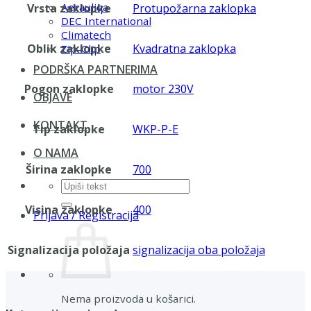
Aerauliqa
Vrsta zaklopke
Protupožarna zaklopka
DEC International
Climatech
Oblik zaklopke
Kvadratna zaklopka
Zip-Clip
PODRŠKA PARTNERIMA
Pogon zaklopke
motor 230V
OBJAVE
KONTAKT
Tip zaklopke
WKP-P-E
O NAMA
Širina zaklopke
700
Pretraži:
Visina zaklopke
400
Prijava / Registracija
Signalizacija položaja
signalizacija oba položaja
Nema proizvoda u košarici.