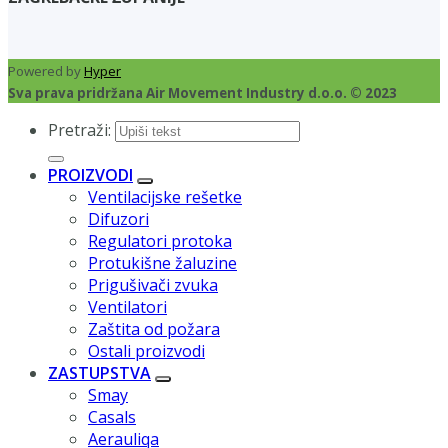
Powered by
Hyper
Sva prava pridržana Air Movement Industry d.o.o. © 2023
Pretraži:
PROIZVODI
Ventilacijske rešetke
Difuzori
Regulatori protoka
Protukišne žaluzine
Prigušivači zvuka
Ventilatori
Zaštita od požara
Ostali proizvodi
ZASTUPSTVA
Smay
Casals
Aerauliqa