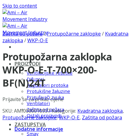
Skip to content
Zaštita od požara
/
Protupožarne zaklopke
/
Kvadratna
zaklopka
/
WKP-O-E
Protupožarna zaklopka
PROIZVODI
WKP-O-E-T-700×200-
Ventilacijske rešetke
Difuzori
BF(N)24T
Regulatori protoka
Protukišne žaluzine
Prigušivači zvuka
Prijavite se za prikaz cijene
Ventilatori
Zaštita od požara
SKU:
AMI0000010937
Kategorije:
Kvadratna zaklopka
,
Ostali proizvodi
Protupožarne zaklopke
,
WKP-O-E
,
Zaštita od požara
ZASTUPSTVA
Dodatne informacije
Smay