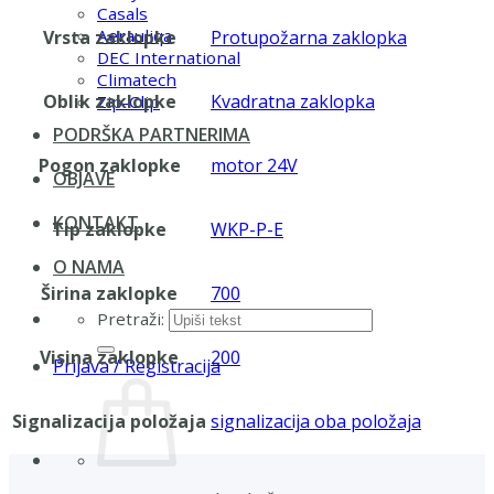
Casals
Aerauliqa
Vrsta zaklopke
Protupožarna zaklopka
DEC International
Climatech
Oblik zaklopke
Kvadratna zaklopka
Zip-Clip
PODRŠKA PARTNERIMA
Pogon zaklopke
motor 24V
OBJAVE
KONTAKT
Tip zaklopke
WKP-P-E
O NAMA
Širina zaklopke
700
Pretraži:
Visina zaklopke
200
Prijava / Registracija
Signalizacija položaja
signalizacija oba položaja