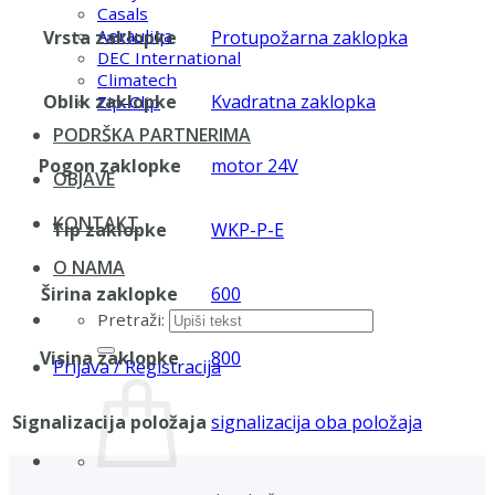
Casals
Aerauliqa
Vrsta zaklopke
Protupožarna zaklopka
DEC International
Climatech
Oblik zaklopke
Kvadratna zaklopka
Zip-Clip
PODRŠKA PARTNERIMA
Pogon zaklopke
motor 24V
OBJAVE
KONTAKT
Tip zaklopke
WKP-P-E
O NAMA
Širina zaklopke
600
Pretraži:
Visina zaklopke
800
Prijava / Registracija
Signalizacija položaja
signalizacija oba položaja