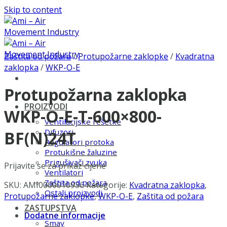
Skip to content
Zaštita od požara
/
Protupožarne zaklopke
/
Kvadratna
zaklopka
/
WKP-O-E
Protupožarna zaklopka
PROIZVODI
WKP-O-E-T-600×800-
Ventilacijske rešetke
Difuzori
BF(N)24T
Regulatori protoka
Protukišne žaluzine
Prigušivači zvuka
Prijavite se za prikaz cijene
Ventilatori
Zaštita od požara
SKU:
AMI0000010936
Kategorije:
Kvadratna zaklopka
,
Ostali proizvodi
Protupožarne zaklopke
,
WKP-O-E
,
Zaštita od požara
ZASTUPSTVA
Dodatne informacije
Smay