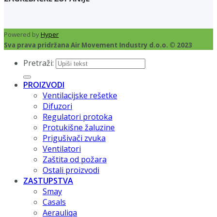
Powered by
Hyper
Sva prava pridržana Air Movement Industry d.o.o. © 2023
Pretraži:
PROIZVODI
Ventilacijske rešetke
Difuzori
Regulatori protoka
Protukišne žaluzine
Prigušivači zvuka
Ventilatori
Zaštita od požara
Ostali proizvodi
ZASTUPSTVA
Smay
Casals
Aerauliqa