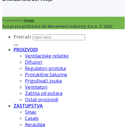
Powered by
Hyper
Sva prava pridržana Air Movement Industry d.o.o. © 2023
Pretraži:
PROIZVODI
Ventilacijske rešetke
Difuzori
Regulatori protoka
Protukišne žaluzine
Prigušivači zvuka
Ventilatori
Zaštita od požara
Ostali proizvodi
ZASTUPSTVA
Smay
Casals
Aerauliqa