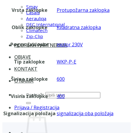
Smay
Vrsta zaklopke
Protupožarna zaklopka
Casals
Aerauliqa
DEC International
Oblik zaklopke
Kvadratna zaklopka
Climatech
Zip-Clip
Pogon zaklopke
motor 230V
PODRŠKA PARTNERIMA
OBJAVE
Tip zaklopke
WKP-P-E
KONTAKT
Širina zaklopke
600
O NAMA
Pretraži:
Visina zaklopke
400
Prijava / Registracija
Signalizacija položaja
signalizacija oba položaja