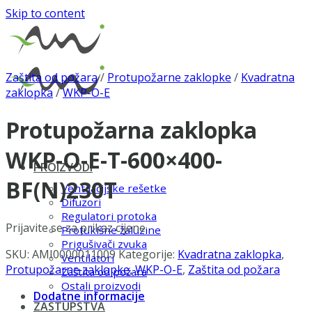
Skip to content
Zaštita od požara
/
Protupožarne zaklopke
/
Kvadratna
zaklopka
/
WKP-O-E
Protupožarna zaklopka
WKP-O-E-T-600×400-
PROIZVODI
BF(N)230T
Ventilacijske rešetke
Difuzori
Regulatori protoka
Prijavite se za prikaz cijene
Protukišne žaluzine
Prigušivači zvuka
SKU:
AMI0000011009
Kategorije:
Kvadratna zaklopka
,
Ventilatori
Protupožarne zaklopke
,
WKP-O-E
,
Zaštita od požara
Zaštita od požara
Ostali proizvodi
Dodatne informacije
ZASTUPSTVA