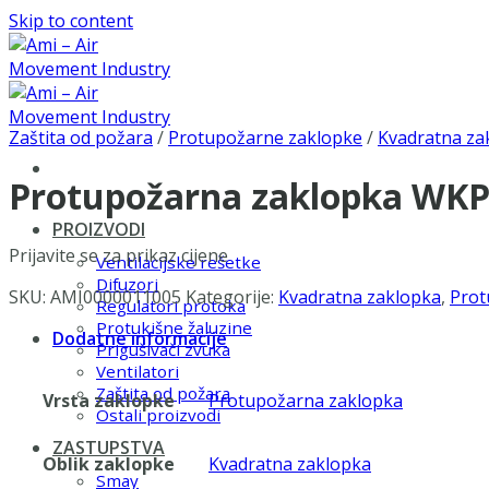
Skip to content
Zaštita od požara
/
Protupožarne zaklopke
/
Kvadratna za
Protupožarna zaklopka WKP
PROIZVODI
Prijavite se za prikaz cijene
Ventilacijske rešetke
Difuzori
SKU:
AMI0000011005
Kategorije:
Kvadratna zaklopka
,
Prot
Regulatori protoka
Protukišne žaluzine
Dodatne informacije
Prigušivači zvuka
Ventilatori
Zaštita od požara
Vrsta zaklopke
Protupožarna zaklopka
Ostali proizvodi
ZASTUPSTVA
Oblik zaklopke
Kvadratna zaklopka
Smay