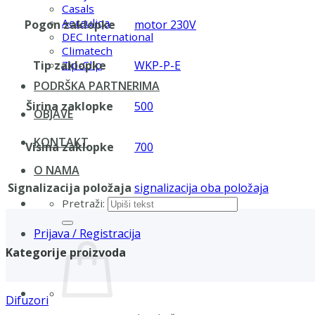
Casals
Aerauliqa
Pogon zaklopke
motor 230V
DEC International
Climatech
Tip zaklopke
WKP-P-E
Zip-Clip
PODRŠKA PARTNERIMA
Širina zaklopke
500
OBJAVE
KONTAKT
Visina zaklopke
700
O NAMA
Signalizacija položaja
signalizacija oba položaja
Pretraži:
Prijava / Registracija
Kategorije proizvoda
Difuzori