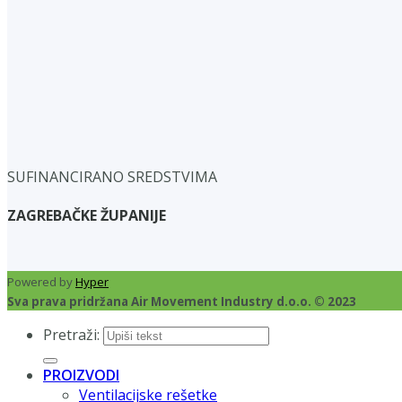
SUFINANCIRANO SREDSTVIMA
ZAGREBAČKE ŽUPANIJE
Powered by
Hyper
Sva prava pridržana Air Movement Industry d.o.o. © 2023
Pretraži:
PROIZVODI
Ventilacijske rešetke