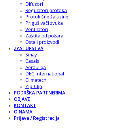
Difuzori
Regulatori protoka
Protukišne žaluzine
Prigušivači zvuka
Ventilatori
Zaštita od požara
Ostali proizvodi
ZASTUPSTVA
Smay
Casals
Aerauliqa
DEC International
Climatech
Zip-Clip
PODRŠKA PARTNERIMA
OBJAVE
KONTAKT
O NAMA
Prijava / Registracija