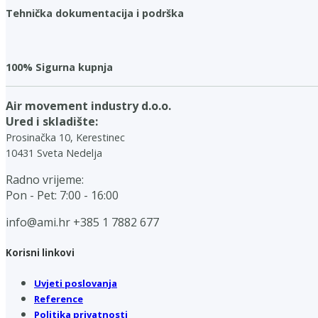
Tehnička dokumentacija i podrška
100% Sigurna kupnja
Air movement industry d.o.o.
Ured i skladište:
Prosinačka 10, Kerestinec
10431 Sveta Nedelja
Radno vrijeme:
Pon - Pet: 7:00 - 16:00
info@ami.hr
+385 1 7882 677
Korisni linkovi
Uvjeti poslovanja
Reference
Politika privatnosti