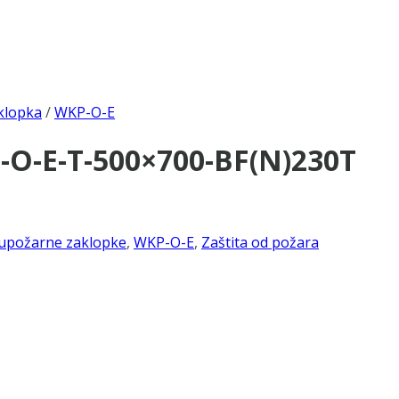
klopka
/
WKP-O-E
-O-E-T-500×700-BF(N)230T
upožarne zaklopke
,
WKP-O-E
,
Zaštita od požara