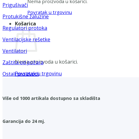
Nema proizvoda u košarici.
Prigušivači
Povratak u trgovinu
Protukišne žaluzine
Košarica
Regulatori protoka
Ventilacijske rešetke
Ventilatori
Nema proizvoda u košarici.
Zaštita od požara
Povratak u trgovinu
Ostali proizvodi
Više od 1000 artikala dostupno sa skladišta
Garancija do 24 mj.